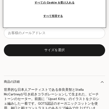
すべての Cookie を受け入れる
サイズチャート
すべて拒否する
再入荷の際にいち早くお知らせいたします
再入荷したらメールをもらう
サイズを選択
商品の詳細
世界的な日本人アーティストである奈良美智とStella
McCartneyが引き続きコラボレーションして生まれた、ピーチ
トーンのセーター。前面に「Upset Kitty」のイラストをクロシ
ェ編みした一着です。GOTS認証のオーガニックコットンを使
用。袖口と裾はコントラストのあるリブ編みで仕上げていま