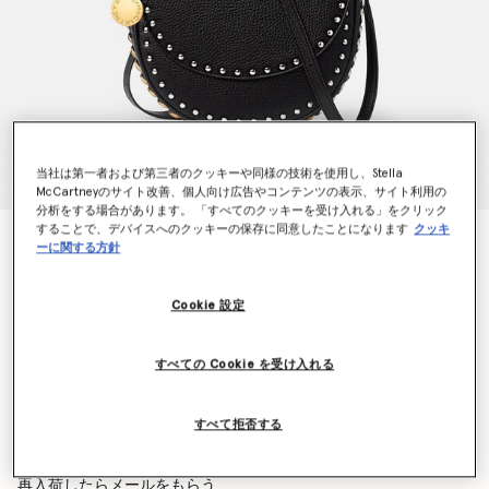
当社は第一者および第三者のクッキーや同様の技術を使用し、Stella
McCartneyのサイト改善、個人向け広告やコンテンツの表示、サイト利用の
分析をする場合があります。 「すべてのクッキーを受け入れる」をクリック
することで、デバイスへのクッキーの保存に同意したことになります
クッキ
フレイム スタッズ グレイニー オルター マット ミデ
ーに関する方針
ィアム フラップショルダーバッグ
¥202,400
Cookie 設定
カラー
ブラック
すべての Cookie を受け入れる
選択
すべて拒否する
再入荷の際にいち早くお知らせいたします
再入荷したらメールをもらう