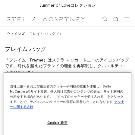
Summer of Loveコレクション
メインへ戻る
最後へ移動する
ウィメンズ
フレイム バッグ (0)
フレイム バッグ
「フレイム（Frayme）はステラ マッカートニーのアイコンバッグ
です。時代を超えたブランドの理念を再解釈し、クルエルティー
フリーな素材により、イタリアで職人による手作業で作られま
検索結果を増やす
す。」
Shop All Handbags
Shop Mini Bags
当社は第一者および第三者のクッキーや同様の技術を使用し、Stella
McCartneyのサイト改善、個人向け広告やコンテンツの表示、サイト利用の
分析をする場合があります。 「すべてのクッキーを受け入れる」をクリック
することで、デバイスへのクッキーの保存に同意したことになります
クッキ
ーに関する方針
ウィメンズ
フレイム バッグ (0)
Cookie 設定