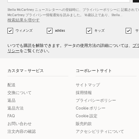
Stella McCartney ニュースレターへの登録時に、
プライバシーポリシーに
記載されている
McCartney プライバシー情報通知を読みました。 16歳以上であり、Stella…
検索結果を増やす
ウィメンズ
adidas
キッズ
サ
いつでも購読を解除できます。データの使用方法の詳細については、
プ
リシー
をご覧ください。
カスタマ－サービス
コーポレートサイト
配送
サイトマップ
交換について
採用情報
返品
プライバシーポリシー
返品方法
Cookie ポリシー
FAQ
Cookie 設定
お問い合わせ
販売約款
注文内容の確認
アクセシビリティについて