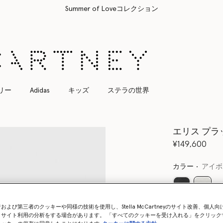
すべてのご注文は無料のエクスプレス配送にてお届けします
リー
Adidas
キッズ
ステラの世界
エリス プ
¥149,600
カラー
アイボ
選択
および第三者のクッキーや同様の技術を使用し、Stella McCartneyのサイト改善、個人
、サイト利用の分析をする場合があります。 「すべてのクッキーを受け入れる」をクリック
サイズを