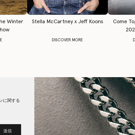
The Winter
Stella McCartney x Jeff Koons
Come To
Show
202
E
DISCOVER MORE
ンに関する
送信