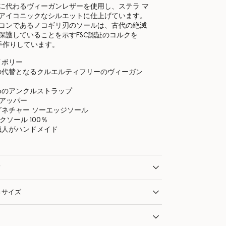
に代わるヴィーガンレザーを使用し、ステラ マ
アイコニックなシルエットに仕上げています。
コンであるノコギリ刃のソールは、古代の絶滅
保護していることを示すFSC認証のコルクを
て手作りしています。
イボリー
の代替となるクルエルティフリーのヴィーガン
めのアンクルストラップ
ジアッパー
グネチャー ソーエッジソール
クソール 100％
職人がハンドメイド
ィ
＆サイズ