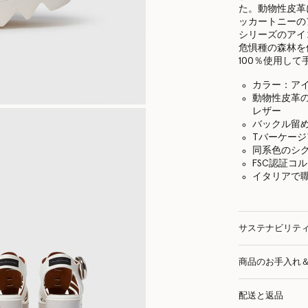
た。動物性皮革
ッカートニーの
シリーズのアイ
危惧種の森林を
100％使用し
カラー：ア
動物性皮革
レザー
バックル留
Tバーケー
同系色のシ
FSC認証コル
イタリアで
サステナビリテ
商品のお手入れ
配送と返品