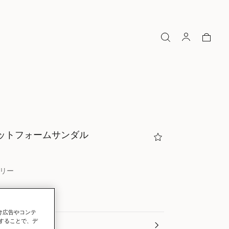
ラットフォームサンダル
リー
向け広告やコンテ
することで、デ
選択 (Italian)