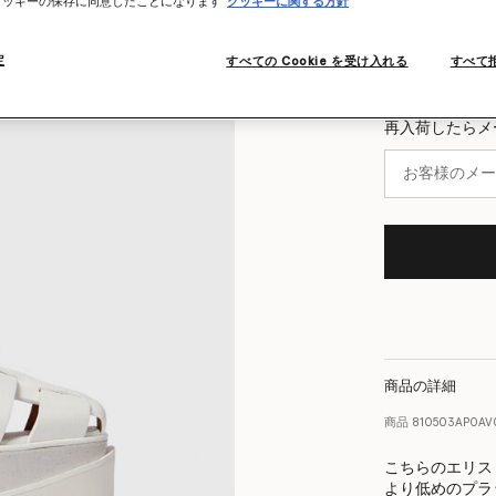
クッキーの保存に同意したことになります
クッキーに関する方針
サイズチャート
定
すべての Cookie を受け入れる
すべて
再入荷の際
再入荷したらメ
商品の詳細
商品
810503AP0AV
こちらのエリス
より低めのプラ