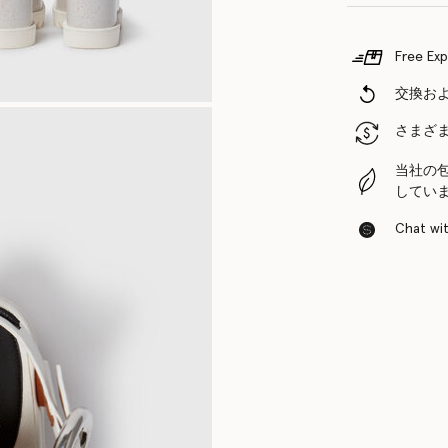
Free Exp
交換お
さまざ
当社の
してい
Chat with