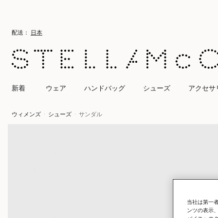
メインへ戻る
最後へ移動する
配送：
日本
新着
ウェア
ハンドバッグ
シューズ
アクセサ
ウィメンズ
シューズ
サンダル
当社は第一者
ンツの表示