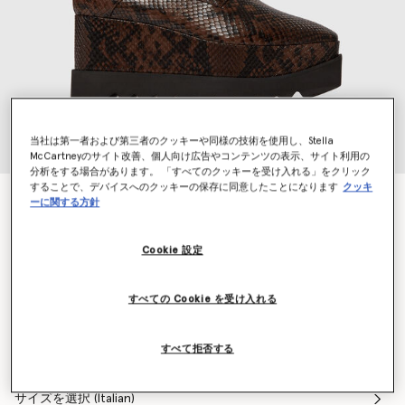
当社は第一者および第三者のクッキーや同様の技術を使用し、Stella
McCartneyのサイト改善、個人向け広告やコンテンツの表示、サイト利用の
分析をする場合があります。 「すべてのクッキーを受け入れる」をクリック
することで、デバイスへのクッキーの保存に同意したことになります
クッキ
限定エディション エリス スネーク プラットフォー
ーに関する方針
ム
¥149,600
Cookie 設定
すべての Cookie を受け入れる
カラー
コーヒー
すべて拒否する
選択
サイズを選択 (Italian)