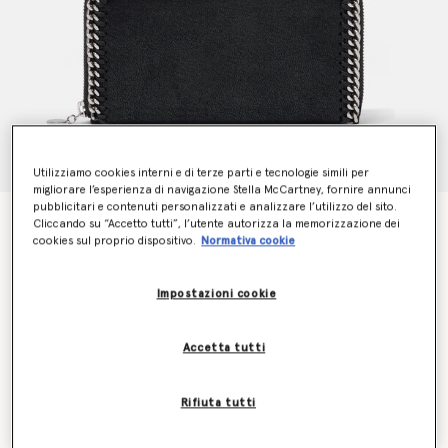
Utilizziamo cookies interni e di terze parti e tecnologie simili per
migliorare l’esperienza di navigazione Stella McCartney, fornire annunci
pubblicitari e contenuti personalizzati e analizzare l’utilizzo del sito.
Falabella Zip Continental Wallet
Cliccando su “Accetto tutti”, l’utente autorizza la memorizzazione dei
€435.00
cookies sul proprio dispositivo.
Normativa cookie
Impostazioni cookie
Colore
Black
Accetta tutti
selezionato
Scopri in anteprima quando sarà di nuovo disponibile
Rifiuta tutti
l’articolo
Inviami un’e-mail quando sarà di nuovo disponibile