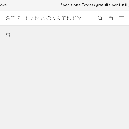
Spedizione Express gratuita per tutti gli ordini
Passa al contenuto principale
Passa al contenuto del footer