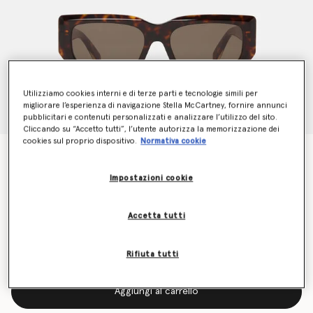
Utilizziamo cookies interni e di terze parti e tecnologie simili per
migliorare l’esperienza di navigazione Stella McCartney, fornire annunci
pubblicitari e contenuti personalizzati e analizzare l’utilizzo del sito.
Cliccando su “Accetto tutti”, l’utente autorizza la memorizzazione dei
cookies sul proprio dispositivo.
Normativa cookie
Occhiali da Sole Cat Eye con Logo
Prezzo ridotto da
a
€300.00
€150.00
Impostazioni cookie
Accetta tutti
Colore
Avana lucido e oro
Rifiuta tutti
selezionato
Aggiungi al carrello