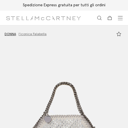
Spedizione Express gratuita per tutti gli ordini
Passa al contenuto principale
Passa al contenuto del footer
DONNA
l’iconica Falabella