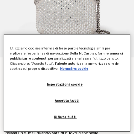
Utilizziamo cookies interni e di terze parti e tecnologie simili per
migliorare l’esperienza di navigazione Stella McCartney, fornire annunci
pubblicitari e contenuti personalizzati e analizzare l’utilizzo del sito.
Cliccando su “Accetto tutti”, l’utente autorizza la memorizzazione dei
Borsa tote mini Falabella in rete con cristalli
cookies sul proprio dispositivo.
Normativa cookie
€995.00
Impostazioni cookie
Colore
Argento
Accetta tutti
selezionato
Rifiuta tutti
Scopri in anteprima quando sarà di nuovo disponibile
l’articolo
Inviami un’e-mail quando sarà di nuovo disponibile