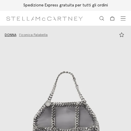
Spedizione Express gratuita per tutti gli ordini
Passa al contenuto principale
Passa al contenuto del footer
DONNA
l’iconica Falabella