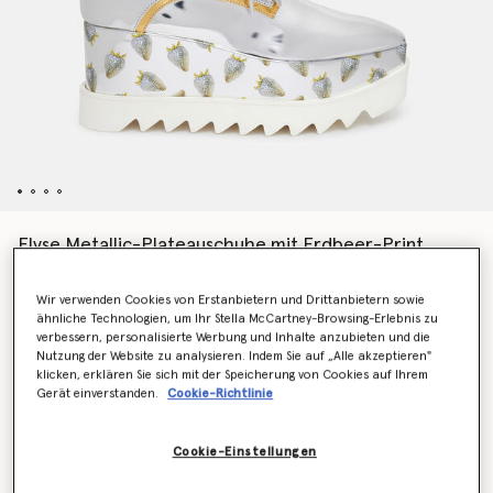
Elyse Metallic-Plateauschuhe mit Erdbeer-Print
Preis reduziert von
bis
€850.00
€425.00
Wir verwenden Cookies von Erstanbietern und Drittanbietern sowie
ähnliche Technologien, um Ihr Stella McCartney-Browsing-Erlebnis zu
verbessern, personalisierte Werbung und Inhalte anzubieten und die
Farbe
Silber/Gold
Nutzung der Website zu analysieren. Indem Sie auf „Alle akzeptieren"
klicken, erklären Sie sich mit der Speicherung von Cookies auf Ihrem
Gerät einverstanden.
Cookie-Richtlinie
ausgewählt
Cookie-Einstellungen
Wähle die Größe aus (Italian)