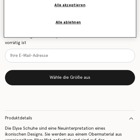
Alle akzeptieren
Größentabelle
Erfahren Sie als Erstes, wenn der Artikel wieder auf
Alle ablehnen
Lager ist
Benachrichtigen Sie mich per E-Mail, wenn das Modell wieder
vorrätig ist
Wähle die Größe aus
Produktdetails
Die Elyse Schuhe sind eine Neuinterpretation eines
ikonischen Designs. Sie werden aus einem Obermaterial aus