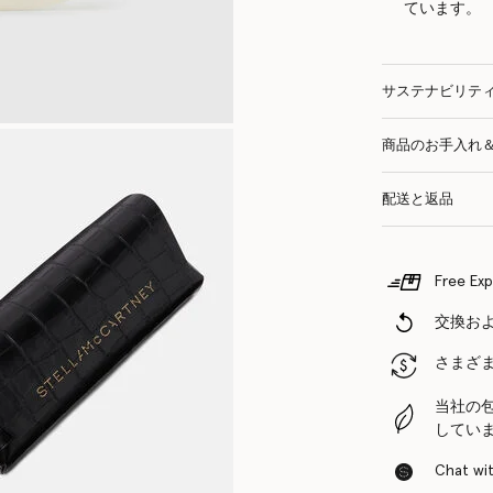
ています。
サステナビリテ
商品のお手入れ
配送と返品
Free Exp
交換お
さまざ
当社の
してい
Chat with