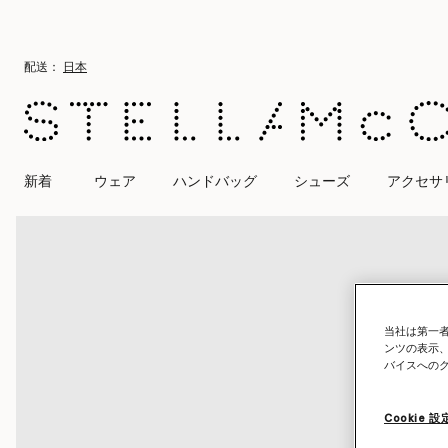
メインへ戻る
最後へ移動する
配送：
日本
新着
ウェア
ハンドバッグ
シューズ
アクセサ
当社は第一者
ンツの表示
バイスへの
Cookie 設