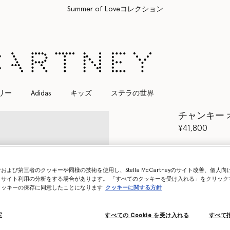
すべてのご注文は無料のエクスプレス配送にてお届けします
リー
Adidas
キッズ
ステラの世界
チャンキー 
¥41,800
カラー
ミルキ
および第三者のクッキーや同様の技術を使用し、Stella McCartneyのサイト改善、個人
、サイト利用の分析をする場合があります。 「すべてのクッキーを受け入れる」をクリック
クッキーの保存に同意したことになります
クッキーに関する方針
定
すべての Cookie を受け入れる
すべて