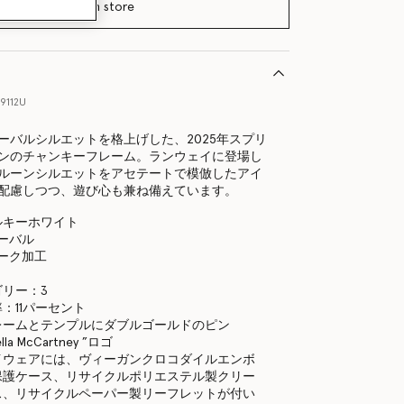
Find in store
9112U
ーバルシルエットを格上げした、2025年スプリ
ンのチャンキーフレーム。ランウェイに登場し
ルーンシルエットをアセテートで模倣したアイ
配慮しつつ、遊び心も兼ね備えています。
ルキーホワイト
オーバル
パーク加工
リー：3
：11パーセント
レームとテンプルにダブルゴールドのピン
la McCartney ”ロゴ
イウェアには、ヴィーガンクロコダイルエンボ
保護ケース、リサイクルポリエステル製クリー
ス、リサイクルペーパー製リーフレットが付い