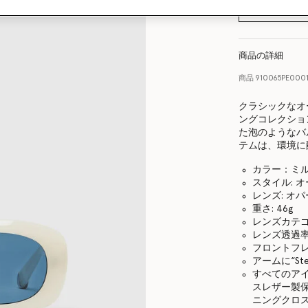
商品の詳細
商品
910065PE0001
クラシックなオ
ングコレクショ
た泡のようなバ
テムは、環境に
カラー：ミ
スタイル: 
レンズ: オ
重さ: 46g
レンズカテゴ
レンズ透過率
フロントフ
アームに“Stel
すべてのア
スレザー製
ニングクロ