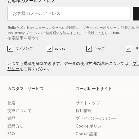
お客様のメールアドレス
Stella McCartney ニュースレターへの登録時に、
プライバシーポリシーに
記載されている
McCartney プライバシー情報通知を読みました。 16歳以上であり、Stella…
検索結果を増やす
ウィメンズ
adidas
キッズ
サ
いつでも購読を解除できます。データの使用方法の詳細については、
プ
リシー
をご覧ください。
カスタマ－サービス
コーポレートサイト
配送
サイトマップ
交換について
採用情報
返品
プライバシーポリシー
返品方法
Cookie ポリシー
FAQ
Cookie 設定