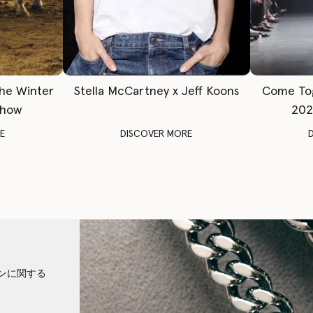
The Winter
Stella McCartney x Jeff Koons
Come To
Show
202
E
DISCOVER MORE
ンに関する