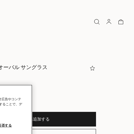
オーバル サングラス
ーホワイト
向け広告やコンテ
選択
することで、デ
バッグへ追加する
拒否する