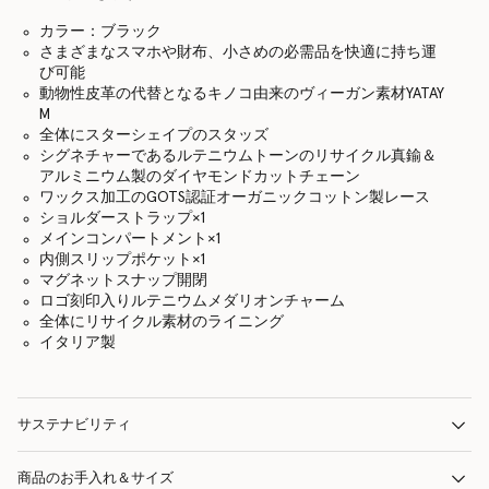
カラー：ブラック
さまざまなスマホや財布、小さめの必需品を快適に持ち運
び可能
動物性皮革の代替となるキノコ由来のヴィーガン素材YATAY
M
全体にスターシェイプのスタッズ
シグネチャーであるルテニウムトーンのリサイクル真鍮＆
アルミニウム製のダイヤモンドカットチェーン
ワックス加工のGOTS認証オーガニックコットン製レース
ショルダーストラップ×1
メインコンパートメント×1
内側スリップポケット×1
マグネットスナップ開閉
ロゴ刻印入りルテニウムメダリオンチャーム
全体にリサイクル素材のライニング
イタリア製
サステナビリティ
商品のお手入れ＆サイズ