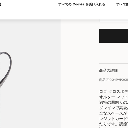
再入荷したらメ
定
すべての Cookie を受け入れる
すべて
商品の詳細
商品
7P0047WP005
ロゴ クロスボ
オルター マッ
独特の肌触りの
グレインで高級
全なスペースが
レジットカード
たりです。調節