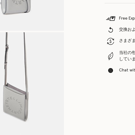
Free Exp
交換お
さまざ
当社の
してい
Chat with