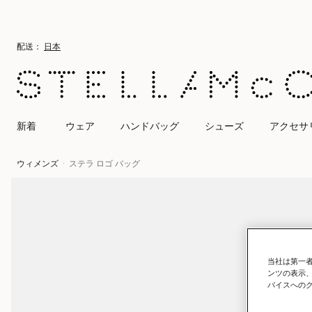
メインへ戻る
最後へ移動する
配送：
日本
新着
ウェア
ハンドバッグ
シューズ
アクセサ
ウィメンズ
ステラ ロゴ バッグ
当社は第一者
ンツの表示
バイスへの