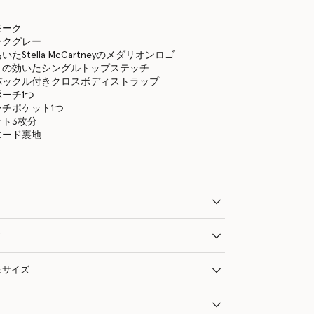
モーク
ークグレー
たStella McCartneyのメダリオンロゴ
トの効いたシングルトップステッチ
バックル付きクロスボディストラップ
ーチ1つ
チポケット1つ
ト3枚分
エード裏地
ィ
＆サイズ