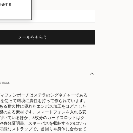
ールをもらう
拒否する
メールをもらう
71506U
ディフォンポーチはステラのシグネチャーである
トを使って環境に責任を持って作られています。
ある耐久性に優れたエンボス加工をほどこした
感のある素材です。スマートフォンを入れる安
付いているほか、3枚分のカードスロットはク
や身分証明書、スキーパスを収納するのにぴっ
可能なストラップで、首回りや身体に合わせて