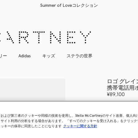
すべてのご注文は無料のエクスプレス配送にてお届けします
リー
Adidas
キッズ
ステラの世界
ロゴ グレイ
携帯電話用
¥89,100
カラー
スモー
および第三者のクッキーや同様の技術を使用し、Stella McCartneyのサイト改善、個人
、サイト利用の分析をする場合があります。 「すべてのクッキーを受け入れる」をクリック
選択
クッキーの保存に同意したことになります
クッキーに関する方針
再入荷の際