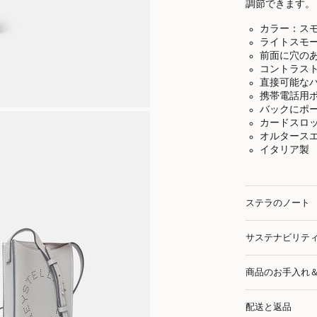
調節できます。
カラー：ス
ライトスモ
前面に穴のあい
コントラス
直接可能な
携帯電話用ポ
バックにポー
カードスロッ
オルタース
イタリア製
ステラのノート
サステナビリテ
商品のお手入れ
配送と返品