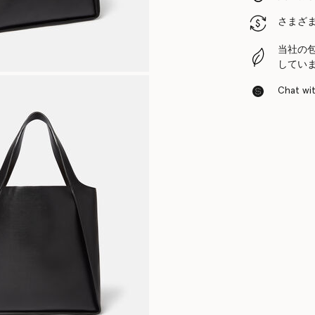
さまざ
当社の
してい
Chat with