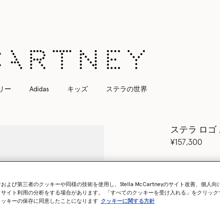
すべてのご注文は無料のエクスプレス配送にてお届けします
リー
Adidas
キッズ
ステラの世界
ステラ ロゴ
¥157,300
カラー
ブラッ
および第三者のクッキーや同様の技術を使用し、Stella McCartneyのサイト改善、個人
選択
、サイト利用の分析をする場合があります。 「すべてのクッキーを受け入れる」をクリック
クッキーの保存に同意したことになります
クッキーに関する方針
再入荷の際
再入荷したらメ