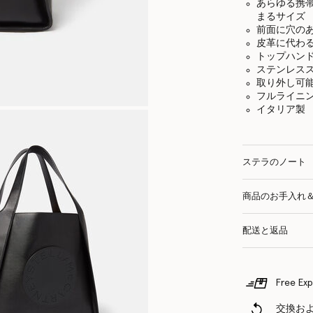
あらゆる携
まるサイズ
前面に穴のあいた
皮革に代わ
トップハンド
ステンレス
取り外し可
フルライニ
イタリア製
ステラのノート
商品のお手入れ
配送と返品
Free Exp
交換お