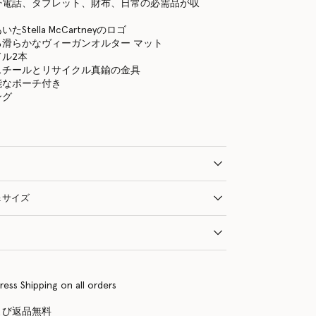
帯電話、タブレット、財布、日常の必需品が収
Stella McCartneyのロゴ
る滑らかなヴィーガンオルター マット
ル2本
スチールとリサイクル真鍮の金具
能なポーチ付き
ング
＆サイズ
ress Shipping on all orders
よび返品無料