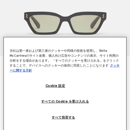
当社は第一者および第三者のクッキーや同様の技術を使用し、Stella
McCartneyのサイト改善、個人向け広告やコンテンツの表示、サイト利用の
分析をする場合があります。 「すべてのクッキーを受け入れる」をクリック
Rectangular Cat-Eye Sunglasses
することで、デバイスへのクッキーの保存に同意したことになります
クッキ
¥37,400
ーに関する方針
Cookie 設定
カラー
シャイニーブラック
すべての Cookie を受け入れる
選択
再入荷の際にいち早くお知らせいたします
すべて拒否する
再入荷したらメールをもらう