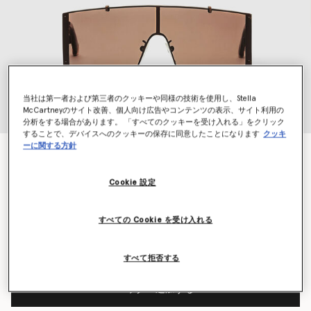
当社は第一者および第三者のクッキーや同様の技術を使用し、Stella
McCartneyのサイト改善、個人向け広告やコンテンツの表示、サイト利用の
分析をする場合があります。 「すべてのクッキーを受け入れる」をクリック
することで、デバイスへのクッキーの保存に同意したことになります
クッキ
ーに関する方針
トランスルーセント レクタングル サングラス
¥55,000
Cookie 設定
カラー
半透明のブラウンモノクローム
すべての Cookie を受け入れる
選択
すべて拒否する
バッグへ追加する