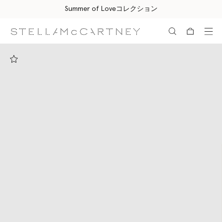
すべてのご注文は無料のエクスプレス配送にてお届けします
メインへ戻る
最後へ移動する