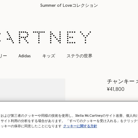
リー
Adidas
キッズ
ステラの世界
チャンキー 
¥41,800
カラー
トラン
および第三者のクッキーや同様の技術を使用し、Stella McCartneyのサイト改善、個人
、サイト利用の分析をする場合があります。 「すべてのクッキーを受け入れる」をクリック
クッキーの保存に同意したことになります
クッキーに関する方針
再入荷の際
再入荷したらメ