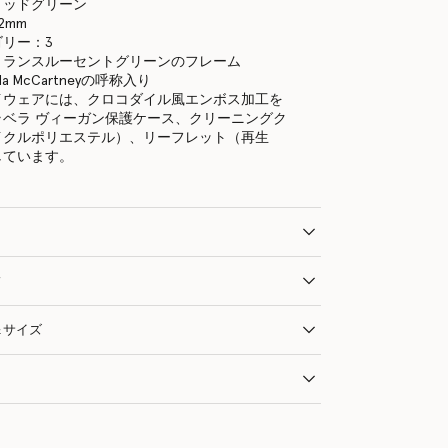
リッドグリーン
2mm
リー：3
トランスルーセントグリーンのフレーム
la McCartneyの呼称入り
イウェアには、クロコダイル風エンボス加工を
ラベラ ヴィーガン保護ケース、クリーニングク
イクルポリエステル）、リーフレット（再生
しています。
ィ
＆サイズ