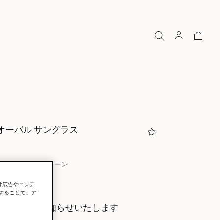
オーバル サングラス
スルーセントグリーン
向け広告やコンテ
選択
することで、デ
にいち早くお知らせいたします
ールをもらう