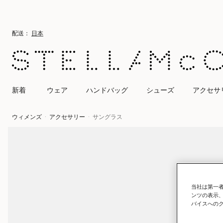
メインへ戻る
最後へ移動する
配送：
日本
新着
ウェア
ハンドバッグ
シューズ
アクセサ
ウィメンズ
アクセサリー
サングラス
当社は第一者
ンツの表示
バイスへの