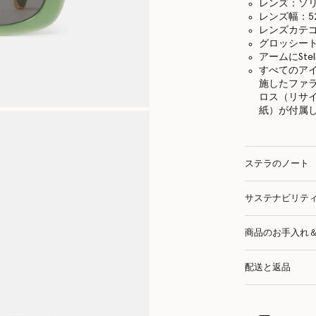
レンズ：ソ
レンズ幅：5
レンズカテゴ
グロッシー
アームにStel
すべてのア
施したファ
ロス（リサ
紙）が付属
ステラのノート
サステナビリテ
商品のお手入れ
配送と返品