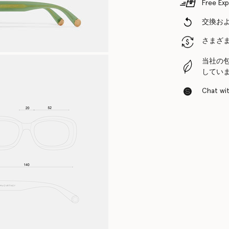
Free Exp
交換お
さまざ
当社の
してい
Chat with