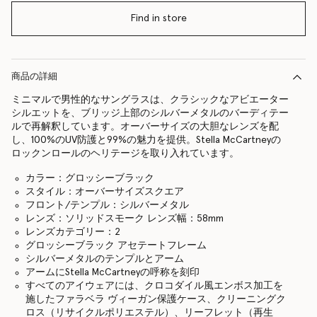
Find in store
商品の詳細
ミニマルで男性的なサングラスは、クラシックなアビエーター
シルエットを、ブリッジ上部のシルバーメタルのバーディテー
ルで再解釈しています。オーバーサイズの大胆なレンズを配
し、100%のUV防護と99%の魅力を提供。Stella McCartneyの
ロックンロールのヘリテージを取り入れています。
カラー：グロッシーブラック
スタイル：オーバーサイズスクエア
フロント/テンプル：シルバーメタル
レンズ：ソリッドスモーク レンズ幅：58mm
レンズカテゴリー：2
グロッシーブラック アセテートフレーム
シルバーメタルのテンプルとアーム
アームにStella McCartneyの呼称を刻印
すべてのアイウェアには、クロコダイル風エンボス加工を
施したファラベラ ヴィーガン保護ケース、クリーニングク
ロス（リサイクルポリエステル）、リーフレット（再生