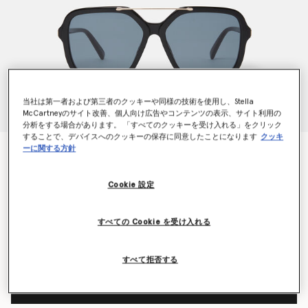
当社は第一者および第三者のクッキーや同様の技術を使用し、Stella
McCartneyのサイト改善、個人向け広告やコンテンツの表示、サイト利用の
分析をする場合があります。 「すべてのクッキーを受け入れる」をクリック
することで、デバイスへのクッキーの保存に同意したことになります
クッキ
ーに関する方針
オーバーサイズ スクエアメタルバー サングラス
¥49,500
Cookie 設定
カラー
グロッシーブラック
すべての Cookie を受け入れる
選択
すべて拒否する
バッグへ追加する