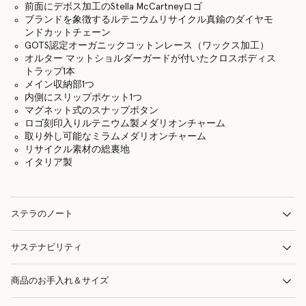
前面にデボス加工のStella McCartneyロゴ
ブランドを象徴するルテニウムリサイクル真鍮のダイヤモ
ンドカットチェーン
GOTS認定オーガニックコットンレース（ワックス加工）
オルター マットショルダーガードが付いたクロスボディス
トラップ1本
メイン収納部1つ
内側にスリップポケット1つ
マグネット式のスナップボタン
ロゴ刻印入りルテニウム製メダリオンチャーム
取り外し可能なミラムメダリオンチャーム
リサイクル素材の総裏地
イタリア製
ステラのノート
サステナビリティ
商品のお手入れ＆サイズ