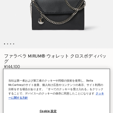
ファラベラ MIRUM® ウォレット クロスボディバッ
グ
¥144,100
当社は第一者および第三者のクッキーや同様の技術を使用し、Stella
カラー
ブラック
McCartneyのサイト改善、個人向け広告やコンテンツの表示、サイト利用の
分析をする場合があります。 「すべてのクッキーを受け入れる」をクリック
することで、デバイスへのクッキーの保存に同意したことになります
クッキ
選択
ーに関する方針
再入荷の際にいち早くお知らせいたします
Cookie 設定
再入荷したらメールをもらう