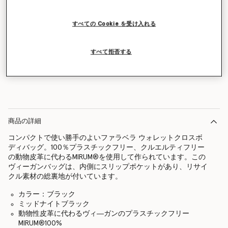
すべての Cookie を受け入れる
すべて拒否する
メールをもらう
商品の詳細
コンパクトで使い勝手のよいファラベラ ウォレットクロスボ
ディバッグ。100％プラスチックフリー、クルエルティフリー
の動物皮革に代わるMIRUM®を使用して作られています。この
ヴィーガンバッグは、内側にスリップポケットがあり、リサイ
クル素材の総裏地が付いています。
カラー：ブラック
ミッドナイトブラック
動物性皮革に代わるヴィ―ガンのプラスチックフリー
MIRUM®100%