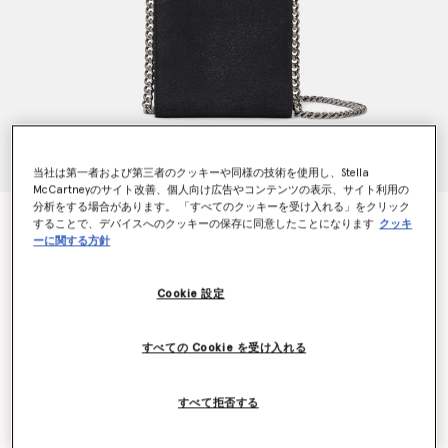
当社は第一者および第三者のクッキーや同様の技術を使用し、Stella
McCartneyのサイト改善、個人向け広告やコンテンツの表示、サイト利用の
分析をする場合があります。 「すべてのクッキーを受け入れる」をクリック
ファラベラ スマホポーチ
することで、デバイスへのクッキーの保存に同意したことになります
クッキ
ーに関する方針
¥94,600
Cookie 設定
カラー
ピッチブラック
すべての Cookie を受け入れる
選択
再入荷の際にいち早くお知らせいたします
すべて拒否する
再入荷したらメールをもらう