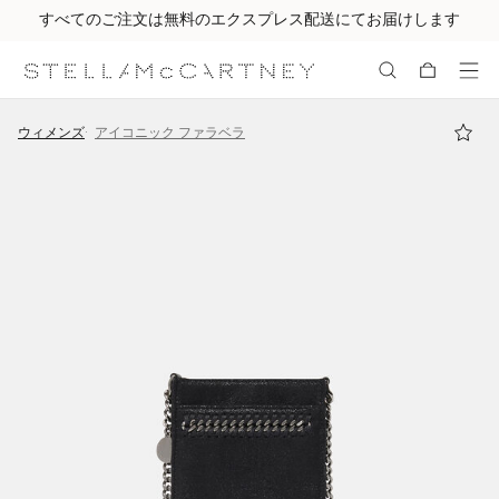
すべてのご注文は無料のエクスプレス配送にてお届けします
メインへ戻る
最後へ移動する
ウィメンズ
アイコニック ファラベラ