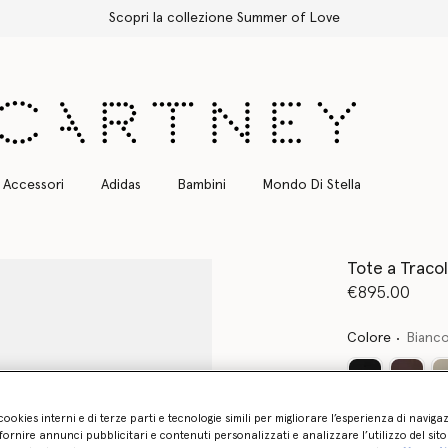
Spedizione Express gratuita per tutti gli ordini
Accessori
Adidas
Bambini
Mondo Di Stella
Tote a Traco
€895.00
Colore
Bianc
cookies interni e di terze parti e tecnologie simili per migliorare l’esperienza di naviga
ornire annunci pubblicitari e contenuti personalizzati e analizzare l’utilizzo del sit