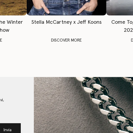
The Winter
Stella McCartney x Jeff Koons
Come To
Show
202
E
DISCOVER MORE
vi,
Invia