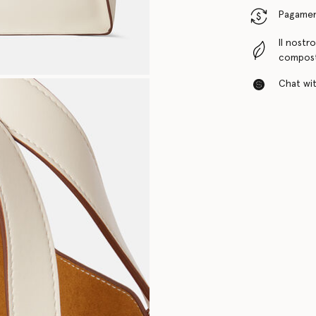
Pagamenti
Il nostr
compost
Chat with