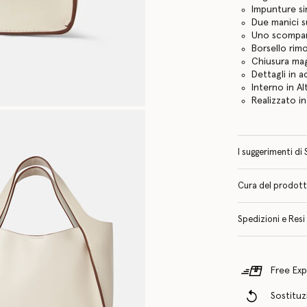
Impunture s
Due manici su
Uno scompar
Borsello rimo
Chiusura ma
Dettagli in a
Interno in A
Realizzato in 
I suggerimenti di 
Cura del prodotto 
Spedizioni e Resi
Free Exp
Sostituzi