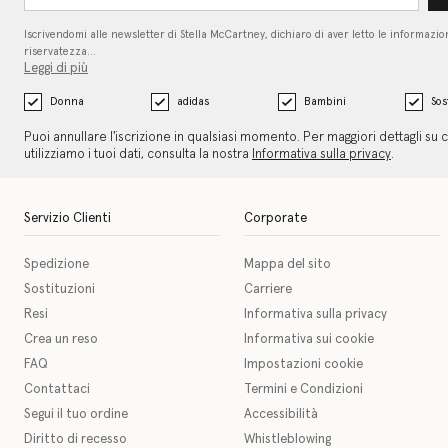
Iscrivendomi alle newsletter di Stella McCartney, dichiaro di aver letto le informazion
riservatezza…
Leggi di più
Donna
adidas
Bambini
Sos
Puoi annullare l'iscrizione in qualsiasi momento. Per maggiori dettagli su
utilizziamo i tuoi dati, consulta la nostra
Informativa sulla privacy
.
Servizio Clienti
Corporate
Spedizione
Mappa del sito
Sostituzioni
Carriere
Resi
Informativa sulla privacy
Crea un reso
Informativa sui cookie
FAQ
Impostazioni cookie
Contattaci
Termini e Condizioni
Segui il tuo ordine
Accessibilità
Diritto di recesso
Whistleblowing