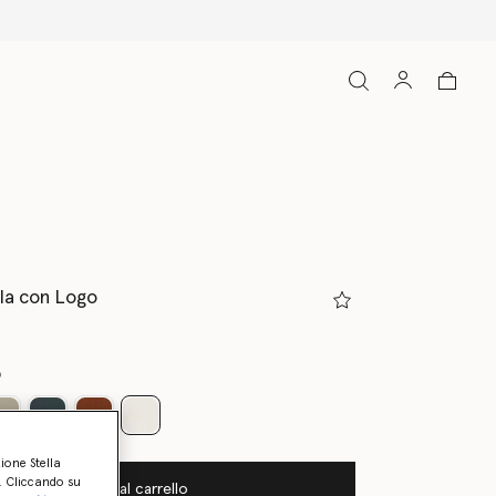
lla con Logo
o
selezionato
zione Stella
o. Cliccando su
Aggiungi al carrello