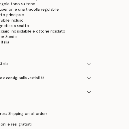
ingole tono su tono
periori e una tracolla regolabile
to principale
vibile incluso
gnetica a scatto
cciaio inossidabile e ottone riciclato
lter Suede
Italia
Stella
e consigli sulla vestibilità
ress Shipping on all orders
oni e resi gratuiti