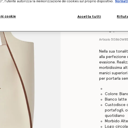
ti”, l’utente autorizza la memorizzazione dei cookies sul proprio dispositivo.
Normati
Find in store
ni cookie
Accetta tutti
Rifiut
Dettagli prodot
Articolo
513860W8
Nella sua tonali
alla perfezione 
evasione. Realiz
morbidissima alt
manici superior
per portarla se
Colore: Bian
Bianco latte
Custodisce c
portafogli, o
quotidiano
Morbido Alter
Logo circola