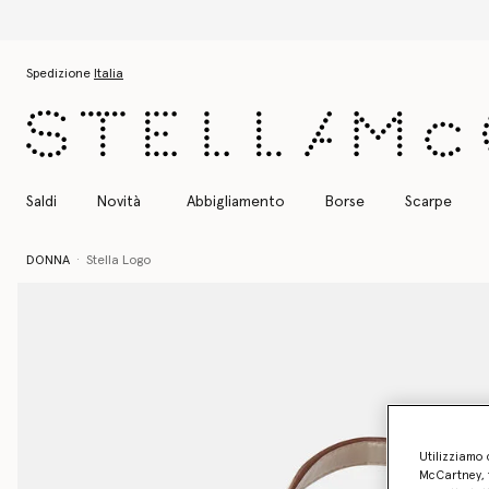
Passa al contenuto principale
Passa al contenuto del footer
Spedizione
Italia
Saldi
Novità
Abbigliamento
Borse
Scarpe
DONNA
Stella Logo
Utilizziamo 
McCartney, f