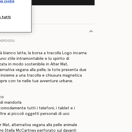
va cookie
a tutti
to
5429000U
tà bianco latte, la borsa a tracolla Logo incarna
uno stile intramontabile e lo spirito di
zata in modo sostenibile in Alter Mat,
ernativa vegana alla pelle, la tote presenta due
i insieme a una tracolla e chiusura magnetica
mpre con te nelle tue avventure urbane.
co
 di mandorla
omodamente tutti i telefoni, i tablet e i
ltre ai piccoli oggetti personali di uso
 Mat, alternativa vegana alla pelle animale
re Stella McCartney perforato sul davanti