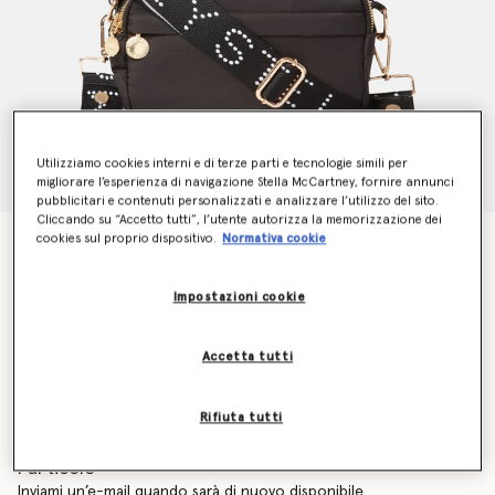
Utilizziamo cookies interni e di terze parti e tecnologie simili per
migliorare l’esperienza di navigazione Stella McCartney, fornire annunci
pubblicitari e contenuti personalizzati e analizzare l’utilizzo del sito.
Cliccando su “Accetto tutti”, l’utente autorizza la memorizzazione dei
cookies sul proprio dispositivo.
Normativa cookie
Borsa Fasciatoio a Tracolla con Nastro Logo
Prezzo ridotto da
a
€230.00
€161.00
Impostazioni cookie
Colore
Nero
Accetta tutti
selezionato
Rifiuta tutti
Scopri in anteprima quando sarà di nuovo disponibile
l’articolo
Inviami un’e-mail quando sarà di nuovo disponibile