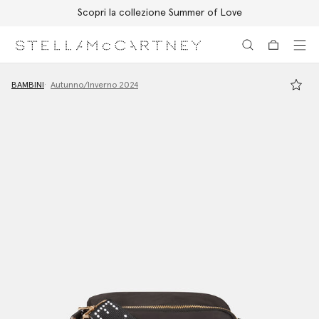
Scopri la collezione Summer of Love
Passa al contenuto principale
Passa al contenuto del footer
BAMBINI
Autunno/Inverno 2024