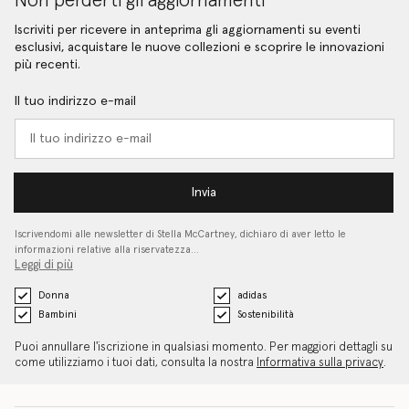
Non perderti gli aggiornamenti
Iscriviti per ricevere in anteprima gli aggiornamenti su eventi
esclusivi, acquistare le nuove collezioni e scoprire le innovazioni
più recenti.
Il tuo indirizzo e-mail
Invia
Iscrivendomi alle newsletter di Stella McCartney, dichiaro di aver letto le
informazioni relative alla riservatezza…
Leggi di più
Donna
adidas
Bambini
Sostenibilità
Puoi annullare l'iscrizione in qualsiasi momento. Per maggiori dettagli su
come utilizziamo i tuoi dati, consulta la nostra
Informativa sulla privacy
.