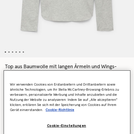
Top aus Baumwolle mit langen Ärmeln und Wings-
Grafik
Preis reduziert von
bis
€290.00
€174.00
Wir verwenden Cookies von Erstanbietern und Drittanbietern sowie
ähnliche Technologien, um Ihr Stella McCartney-Browsing-Erlebnis zu
verbessern, personalisierte Werbung und Inhalte anzubieten und die
Farbe
Hellgrau meliert
Nutzung der Website zu analysieren. Indem Sie auf „Alle akzeptieren"
klicken, erklären Sie sich mit der Speicherung von Cookies auf Ihrem
Gerät einverstanden.
Cookie-Richtlinie
ausgewählt
Cookie-Einstellungen
Wähle die Größe aus