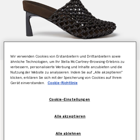
Wir verwenden Cookies von Erstanbietern und Drittanbietern sowie
ähnliche Technologien, um Ihr Stella McCartney-Browsing-Erlebnis zu
verbessern, personalisierte Werbung und Inhalte anzubieten und die
Terra Mules aus recyceltem geknotetem Netzstoff
Nutzung der Website zu analysieren. Indem Sie auf „Alle akzeptieren"
Preis reduziert von
bis
€995.00
€597.00
klicken, erklären Sie sich mit der Speicherung von Cookies auf Ihrem
Gerät einverstanden.
Cookie-Richtlinie
Farbe
Kakaobraun
Cookie-Einstellungen
ausgewählt
Alle akzeptieren
Wähle die Größe aus (Italian)
Alle ablehnen