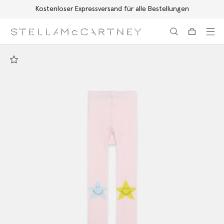
Kostenloser Expressversand für alle Bestellungen
Zum Hauptinhalt
Zum Inhalt der Fußzeile