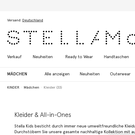
Zum Hauptinhalt
Zum Inhalt der Fußzeile
Versand:
Deutschland
Verkauf
Neuheiten
Ready to Wear
Handtaschen
MÄDCHEN
Alle anzeigen
Neuheiten
Outerwear
KINDER
Mädchen
Kleider (33)
Kleider & All-in-Ones
Stella Kids besticht durch immer neue umweltfreundliche Klei
Durchstöbern Sie unsere gesamte nachhaltige Kollektion mit a