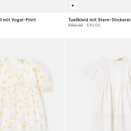
ll mit Vogel-Print
Tuellkleid mit Stern-Stickerei
Preis reduziert von
bis
€150.00
€90.00