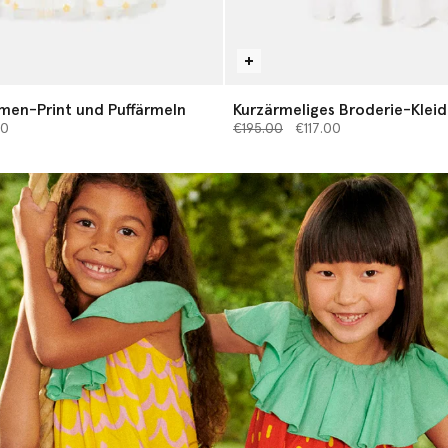
umen-Print und Puffärmeln
Kurzärmeliges Broderie-Kleid
 von
Preis reduziert von
bis
00
€195.00
€117.00