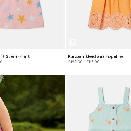
it Stern-Print
Kurzarmkleid aus Popeline
 von
Preis reduziert von
bis
00
€195.00
€117.00