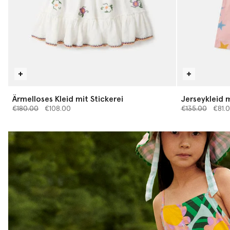
Ärmelloses Kleid mit Stickerei
Jerseykleid m
Preis reduziert von
bis
Preis reduziert
bis
€180.00
€108.00
€135.00
€81.