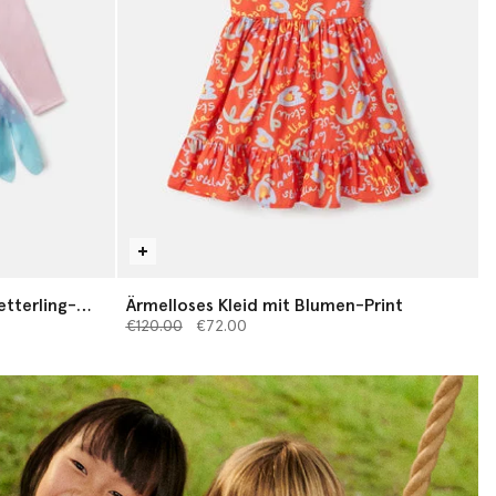
etterling-
Ärmelloses Kleid mit Blumen-Print
Preis reduziert von
bis
€120.00
€72.00