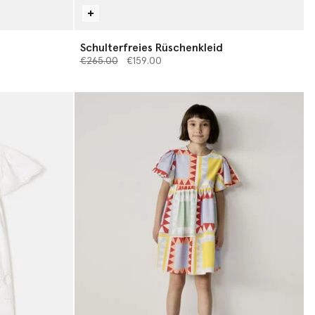
Schulterfreies Rüschenkleid
Preis reduziert von
bis
€265.00
€159.00