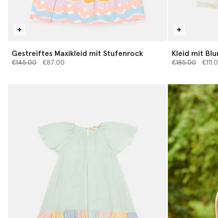
Gestreiftes Maxikleid mit Stufenrock
Kleid mit Bl
Preis reduziert von
bis
Preis reduziert
bis
€145.00
€87.00
€185.00
€111.