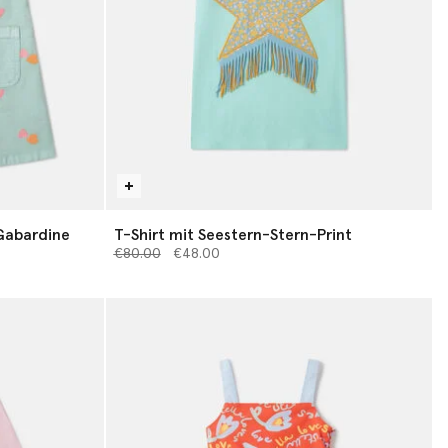
 Gabardine
T-Shirt mit Seestern-Stern-Print
Preis reduziert von
bis
€80.00
€48.00