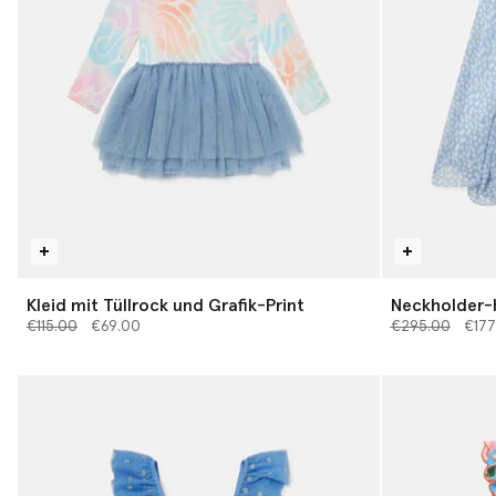
Kleid mit Tüllrock und Grafik-Print
Neckholder-
Preis reduziert von
bis
Preis reduziert
bis
€115.00
€69.00
€295.00
€177