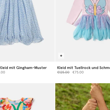
Kleid mit Gingham-Muster
Kleid mit Tuellrock und Schm
 von
Preis reduziert von
Print
bis
.00
€125.00
€75.00