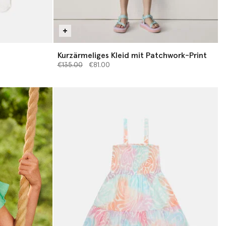
Kurzärmeliges Kleid mit Patchwork-Print
Preis reduziert von
bis
€135.00
€81.00