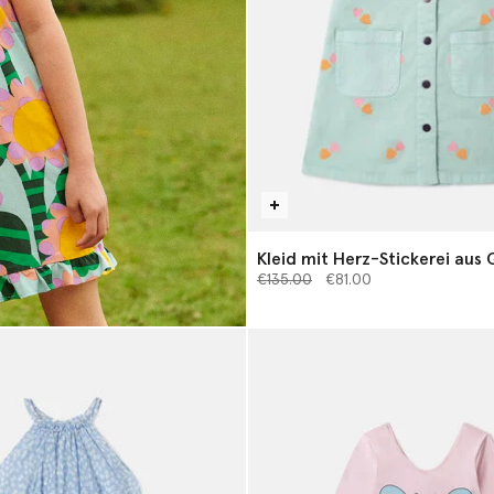
Kleid mit Herz-Stickerei aus
Preis reduziert von
bis
€135.00
€81.00