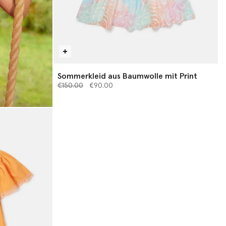
Sommerkleid aus Baumwolle mit Print
Preis reduziert von
bis
€150.00
€90.00