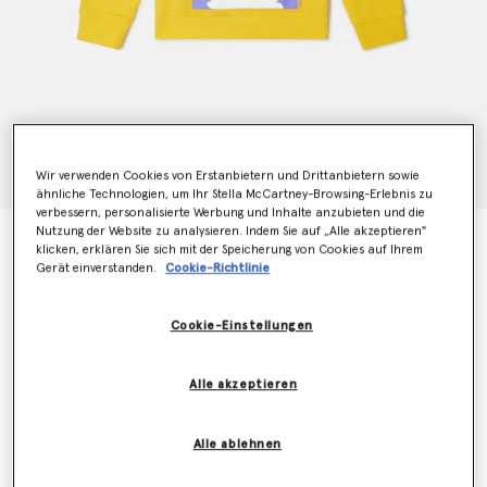
Wir verwenden Cookies von Erstanbietern und Drittanbietern sowie
ähnliche Technologien, um Ihr Stella McCartney-Browsing-Erlebnis zu
verbessern, personalisierte Werbung und Inhalte anzubieten und die
Nutzung der Website zu analysieren. Indem Sie auf „Alle akzeptieren"
Sweatshirt mit Katzen-Grafik
klicken, erklären Sie sich mit der Speicherung von Cookies auf Ihrem
Preis reduziert von
bis
€80.00
€48.00
Gerät einverstanden.
Cookie-Richtlinie
Cookie-Einstellungen
Farbe
Gelb
Alle akzeptieren
ausgewählt
Alle ablehnen
Wähle die Größe aus