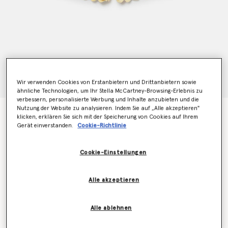
Wir verwenden Cookies von Erstanbietern und Drittanbietern sowie
ähnliche Technologien, um Ihr Stella McCartney-Browsing-Erlebnis zu
verbessern, personalisierte Werbung und Inhalte anzubieten und die
Nutzung der Website zu analysieren. Indem Sie auf „Alle akzeptieren"
Shorts mit Gummizug und Gänseblümchen
klicken, erklären Sie sich mit der Speicherung von Cookies auf Ihrem
Preis reduziert von
bis
€90.00
€54.00
Gerät einverstanden.
Cookie-Richtlinie
Cookie-Einstellungen
Farbe
Creme
Alle akzeptieren
ausgewählt
Alle ablehnen
Wähle die Größe aus