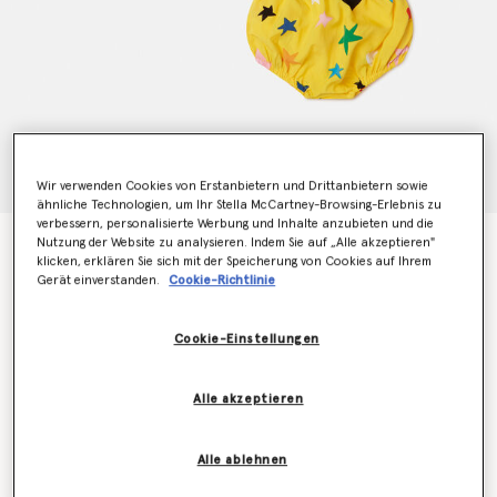
Wir verwenden Cookies von Erstanbietern und Drittanbietern sowie
ähnliche Technologien, um Ihr Stella McCartney-Browsing-Erlebnis zu
verbessern, personalisierte Werbung und Inhalte anzubieten und die
Nutzung der Website zu analysieren. Indem Sie auf „Alle akzeptieren"
Set aus Kleid und Höschen mit Sternmuster
klicken, erklären Sie sich mit der Speicherung von Cookies auf Ihrem
Preis reduziert von
bis
€105.00
€73.50
Gerät einverstanden.
Cookie-Richtlinie
Cookie-Einstellungen
Farbe
Gelb
Alle akzeptieren
ausgewählt
Alle ablehnen
Wähle die Größe aus (Months)