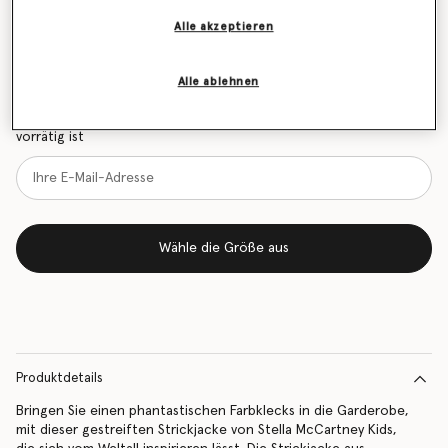
Größentabelle
Alle akzeptieren
Erfahren Sie als Erstes, wenn der Artikel wieder auf
Alle ablehnen
Lager ist
Benachrichtigen Sie mich per E-Mail, wenn das Modell wieder
vorrätig ist
Wähle die Größe aus
Produktdetails
Bringen Sie einen phantastischen Farbklecks in die Garderobe,
mit dieser gestreiften Strickjacke von Stella McCartney Kids,