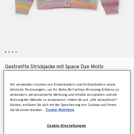
Gestreifte Strickjacke mit Space Dye Motiv
€120.00
Wir verwenden Cookies von Erstanbietern und Drittanbietern sowie
ähnliche Technologien, um Ihr Stella McCartney-Browsing-Erlebnis zu
Farbe
Mehrfarbig
verbessern, personalisierte Werbung und Inhalte anzubieten und die
Nutzung der Website zu analysieren. Indem Sie auf „Alle akzeptieren"
klicken, erklären Sie sich mit der Speicherung von Cookies auf Ihrem
ausgewählt
Gerät einverstanden.
Cookie-Richtlinie
Wähle die Größe aus
Cookie-Einstellungen