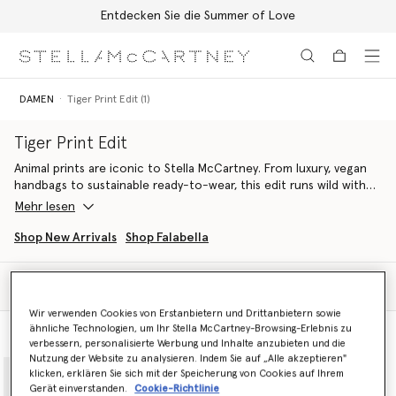
Entdecken Sie die Summer of Love
Zum Hauptinhalt
Zum Inhalt der Fußzeile
DAMEN
Tiger Print Edit (1)
Tiger Print Edit
Animal prints are iconic to Stella McCartney. From luxury, vegan
handbags to sustainable ready-to-wear, this edit runs wild with
feathered tiger pattern in monochromatic and soft tones,
Mehr lesen
crafted from innovative, cruelty-free materials.
Shop New Arrivals
Shop Falabella
Find flowing organic silk dresses paired with Falabella
luxury tote
bags
handcrafted from croc-embossed, apple-based materials.
Filter
Sortieren
Discover fiercely Stella sets that elevate everyday attire, spun
Wir verwenden Cookies von Erstanbietern und Drittanbietern sowie
from organic silk and printed in all-over tiger.
ähnliche Technologien, um Ihr Stella McCartney-Browsing-Erlebnis zu
Ansicht des Modells
Produktansicht
verbessern, personalisierte Werbung und Inhalte anzubieten und die
Tigers even get their claws into denim, with laser-printed cargo
Nutzung der Website zu analysieren. Indem Sie auf „Alle akzeptieren"
jeans crafted from regenerative cotton.
klicken, erklären Sie sich mit der Speicherung von Cookies auf Ihrem
Gerät einverstanden.
Cookie-Richtlinie