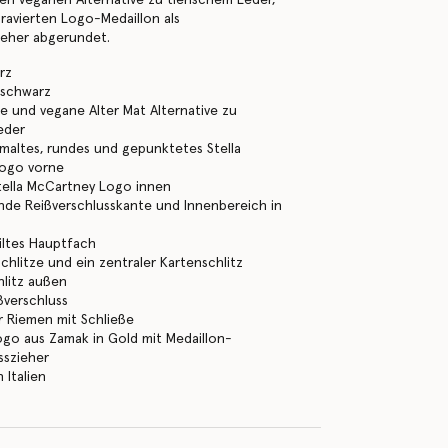
ravierten Logo-Medaillon als
ieher abgerundet.
rz
sschwarz
 und vegane Alter Mat Alternative zu
eder
altes, rundes und gepunktetes Stella
ogo vorne
tella McCartney Logo innen
nde Reißverschlusskante und Innenbereich in
iltes Hauptfach
chlitze und ein zentraler Kartenschlitz
hlitz außen
verschluss
 Riemen mit Schließe
ogo aus Zamak in Gold mit Medaillon-
sszieher
n Italien