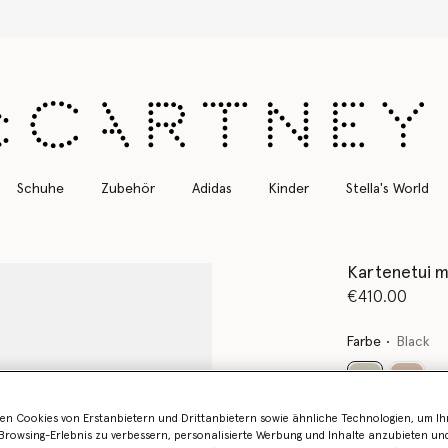
Kostenloser Expressversand für alle Bestellungen
Schuhe
Zubehör
Adidas
Kinder
Stella's World
Kartenetui m
€410.00
Farbe
Black
ausgewählt
en Cookies von Erstanbietern und Drittanbietern sowie ähnliche Technologien, um Ihr
Erfahren Sie 
rowsing-Erlebnis zu verbessern, personalisierte Werbung und Inhalte anzubieten un