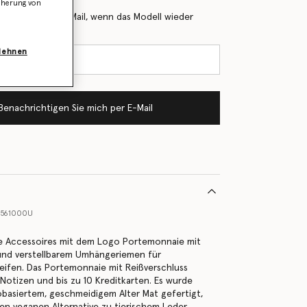
icherung von
 Sie mich per E-Mail, wenn das Modell wieder
blehnen
Benachrichtigen Sie mich per E-Mail
561000U
re Accessoires mit dem Logo Portemonnaie mit
 und verstellbarem Umhängeriemen für
ifen. Das Portemonnaie mit Reißverschluss
 Notizen und bis zu 10 Kreditkarten. Es wurde
iobasiertem, geschmeidigem Alter Mat gefertigt,
sen veganen Alternative zu tierischem Leder,