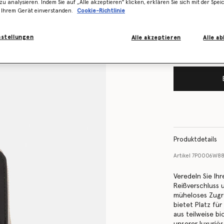
Lager ist
zu analysieren. Indem Sie auf „Alle akzeptieren" klicken, erklären Sie sich mit der Spe
 Ihrem Gerät einverstanden.
Cookie-Richtlinie
Benachrichtigen
vorrätig ist
nstellungen
Alle akzeptieren
Alle a
Produktdetails
Artikel
7P0006W88
Veredeln Sie Ih
Reißverschluss
müheloses Zugre
bietet Platz für
aus teilweise b
unserer luxuriö