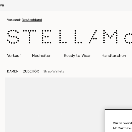
Zum Hauptinhalt
Zum Inhalt der Fußzeile
Versand:
Deutschland
Verkauf
Neuheiten
Ready to Wear
Handtaschen
DAMEN
ZUBEHÖR
Strap Wallets
Wir verwend
McCartney-B