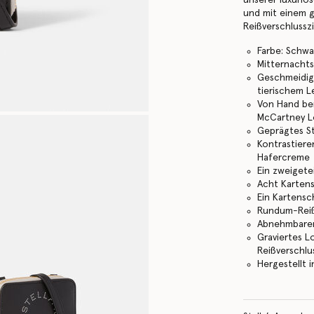
und mit einem g
Reißverschlussz
Farbe: Schwa
Mitternacht
Geschmeidige
tierischem L
Von Hand bem
McCartney L
Geprägtes S
Kontrastiere
Hafercreme
Ein zweigete
Acht Kartens
Ein Kartensc
Rundum-Reiß
Abnehmbarer
Graviertes L
Reißverschlu
Hergestellt i