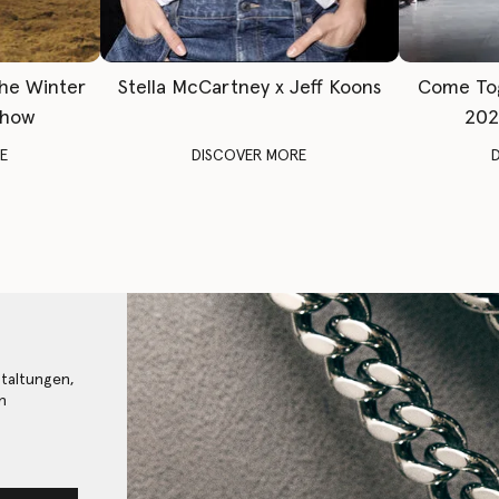
The Winter
Stella McCartney x Jeff Koons
Come To
Show
202
E
DISCOVER MORE
staltungen,
n