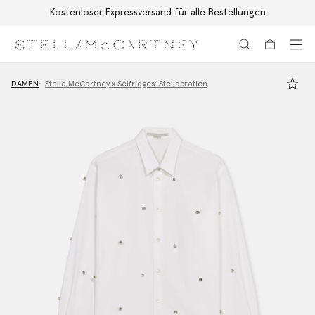
Kostenloser Expressversand für alle Bestellungen
Zum Hauptinhalt
Zum Inhalt der Fußzeile
DAMEN
Stella McCartney x Selfridges: Stellabration