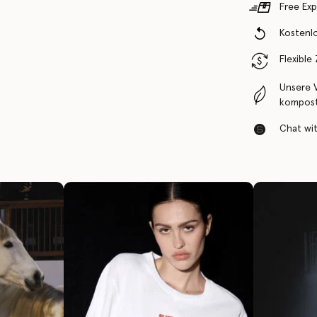
Free Exp
Kostenl
Flexible
Unsere 
komposti
Chat with