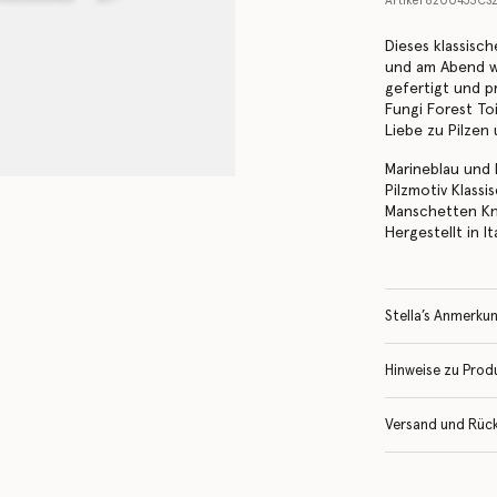
Artikel
6200453CS2
Dieses klassisc
und am Abend wi
gefertigt und p
Fungi Forest Toi
Liebe zu Pilzen
Marineblau und 
Pilzmotiv Klas
Manschetten Kn
Hergestellt in It
Stella’s Anmerku
Hinweise zu Prod
Versand und Rüc