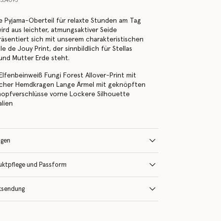
554095
he Pyjama-Oberteil für relaxte Stunden am Tag
rd aus leichter, atmungsaktiver Seide
räsentiert sich mit unserem charakteristischen
le de Jouy Print, der sinnbildlich für Stellas
 und Mutter Erde steht.
Elfenbeinweiß Fungi Forest Allover-Print mit
sischer Hemdkragen Lange Ärmel mit geknöpften
opfverschlüsse vorne Lockere Silhouette
alien
ngen
uktpflege und Passform
ksendung