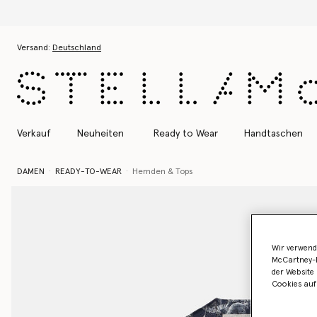
Zum Hauptinhalt
Zum Inhalt der Fußzeile
Versand:
Deutschland
Verkauf
Neuheiten
Ready to Wear
Handtaschen
DAMEN
READY-TO-WEAR
Hemden & Tops
Wir verwend
McCartney-B
der Website 
Cookies auf