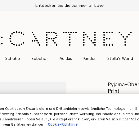
Kostenloser Expressversand für alle Bestellungen
Schuhe
Zubehör
Adidas
Kinder
Stella's World
Pyjama-Obert
Print
€890.00
en Cookies von Erstanbietern und Drittanbietern sowie ähnliche Technologien, um Ihr
Farbe
Marineb
rowsing-Erlebnis zu verbessern, personalisierte Werbung und Inhalte anzubieten un
zu analysieren. Indem Sie auf „Alle akzeptieren" klicken, erklären Sie sich mit der Spe
 Ihrem Gerät einverstanden.
Cookie-Richtlinie
ausgewählt