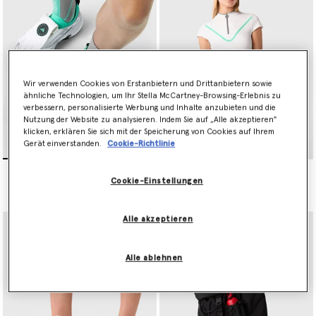
Wir verwenden Cookies von Erstanbietern und Drittanbietern sowie
ähnliche Technologien, um Ihr Stella McCartney-Browsing-Erlebnis zu
verbessern, personalisierte Werbung und Inhalte anzubieten und die
Nutzung der Website zu analysieren. Indem Sie auf „Alle akzeptieren"
klicken, erklären Sie sich mit der Speicherung von Cookies auf Ihrem
Gerät einverstanden.
Cookie-Richtlinie
Codechaos Golfschuhe
TrueNature Golfrock
Preis reduziert von
bis
Preis reduziert von
bis
Cookie-Einstellungen
€250.00
€150.00
€130.00
€78.00
Alle akzeptieren
Alle ablehnen