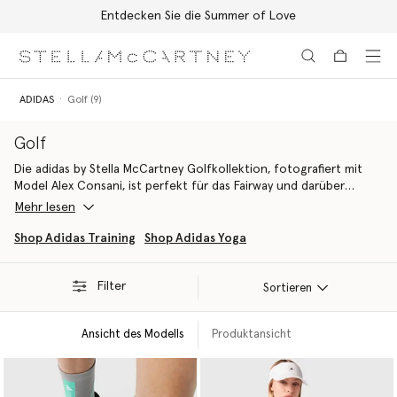
Entdecken Sie die Summer of Love
Zum Hauptinhalt
Zum Inhalt der Fußzeile
ADIDAS
Golf (9)
Golf
Die adidas by Stella McCartney Golfkollektion, fotografiert mit
Model Alex Consani, ist perfekt für das Fairway und darüber
hinaus. Holen Sie kühne Schwünge aus. Entdecken Sie eine
Mehr lesen
vielseitige Trainingskollektion mit TrueNature-Essentials aus
schweißableitenden Primegreen-Recyclingmaterialien und
Shop Adidas Training
Shop Adidas Yoga
Biofasern, abgerundet durch die leistungsstarken Codechaos
Golfschuhe auf Tour-Niveau.
Filter
Sortieren
Ansicht des Modells
Produktansicht