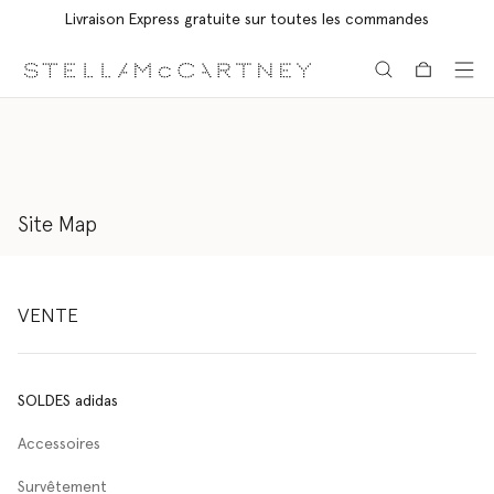
Livraison Express gratuite sur toutes les commandes
Aller au contenu principal
Aller au contenu du bas de page
Site Map
VENTE
SOLDES adidas
Accessoires
Survêtement