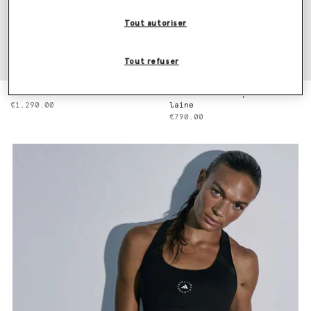
Tout autoriser
Tout refuser
Frill Trim Dress
Pantalon droit plisse en
€1,290.00
laine
€790.00