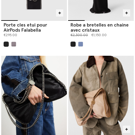
Porte cles etui pour
Robe a bretelles en chaine
AirPods Falabella
avec cristaux
Prix réduit à partir de
jusqu’à
€295.00
€2,300.00
€1,150.00
sélectionné
sélectionné