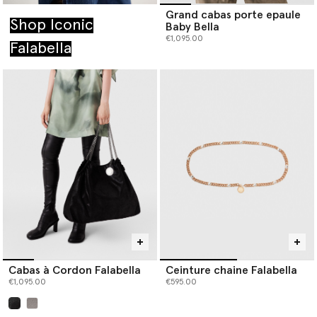
Grand cabas porte epaule
Shop Iconic
Baby Bella
€1,095.00
Falabella
Cabas à Cordon Falabella
Ceinture chaine Falabella
€1,095.00
€595.00
sélectionné