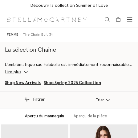
Livraison Express gratuite sur toutes les commandes
Aller au contenu principal
Aller au contenu du bas de page
FEMME
The Chain Edit (9)
La sélection Chaîne
L’emblématique sac Falabella est immédiatement reconnaissable à
sa dichotomie entre attitude masculine et féminine, encadrant
Lire plus
les silhouettes douces avec sa structure en maille diamantée.
Shop New Arrivals
Shop Spring 2025 Collection
Cette sélection comprend des robes en viscose respectueuse
des forêts ornées de chaînes, des capes en laine certifiée RWS,
Filtrer
des jeans en coton biologique et d’autres articles de luxe
Trier
durables incontournables.
Aperçu du mannequin
Aperçu de la pièce