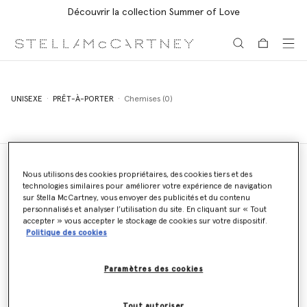
Découvrir la collection Summer of Love
Aller au contenu principal
Aller au contenu du bas de page
UNISEXE
PRÊT-À-PORTER
Chemises (0)
Nous utilisons des cookies propriétaires, des cookies tiers et des
technologies similaires pour améliorer votre expérience de navigation
Localisateur de magasins
sur Stella McCartney, vous envoyer des publicités et du contenu
Trouver un magasin
personnalisés et analyser l’utilisation du site. En cliquant sur « Tout
accepter » vous accepter le stockage de cookies sur votre dispositif.
Politique des cookies
Envoyer un email
Paramètres des cookies
Nous vous répondrons dans les 24 heures
Tout autoriser