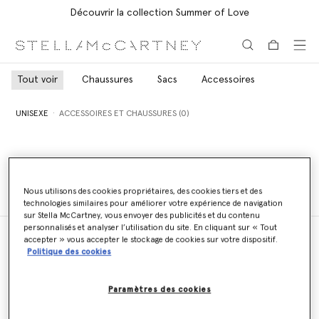
Découvrir la collection Summer of Love
Aller au contenu principal
Aller au contenu du bas de page
Tout voir
Chaussures
Sacs
Accessoires
UNISEXE
ACCESSOIRES ET CHAUSSURES (0)
UNISEXE
ACCESSOIRES ET CHAUSSURES (0)
Nous utilisons des cookies propriétaires, des cookies tiers et des
technologies similaires pour améliorer votre expérience de navigation
sur Stella McCartney, vous envoyer des publicités et du contenu
personnalisés et analyser l’utilisation du site. En cliquant sur « Tout
accepter » vous accepter le stockage de cookies sur votre dispositif.
Politique des cookies
Localisateur de magasins
Trouver un magasin
Paramètres des cookies