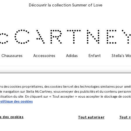
Découvrir la collection Summer of Love
Chaussures
Accessoires
Adidas
Enfant
Stella's Wo
ns des cookies propriétaires, des cookies tiers et des technologies similaires pour amé
e navigation sur Stella McCartney, vous envoyer des publicités et du contenu personna
tilisation du site. En cliquant sur « Tout accepter » vous accepter le stockage de cook
vêtements gainants et de la lingerie — une innovation mêlant mode, fonc
olitique des cookies
QUAFIL doux, respirant et résistant au chlore, un fil durable fabriqué 
s des cookies
Tout autoriser
Tout r
enlever cette pièce en denim et de courir dans la piscine. Elles sèchent
ne craignent ni le chlore ni l’eau de mer, car nous voulions mettre au p