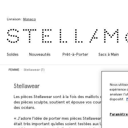
Aller au contenu principal
Aller au contenu du bas de page
Livraison :
Monaco
Soldes
Nouveautés
Prêt-à-Porter
Sacs à Main
FEMME
Stellawear (7)
Stellawear
Nous utiliso
expérience d
analyser l’u
Les pièces Stellawear sont à la fois des maillots de bain, des 
dispositif.
P
des pièces sculpte, soutient et épouse vos courbes grâce à l’A
des océans.
Paramètre
« J’adore l’idée de porter mes pièces Stellawear avec un jean, d’
était très important qu’elles soient testées aux UV et qu’elles 