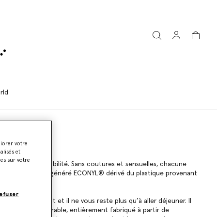
rld
liorer votre
lisés et
ies sur votre
tionnalité et durabilité. Sans coutures et sensuelles, chacune
à partir de nylon régénéré ECONYL® dérivé du plastique provenant
efuser
 très rapidement et il ne vous reste plus qu’à aller déjeuner. Il
oint un produit durable, entièrement fabriqué à partir de