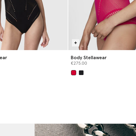
ear
Body Stellawear
€275.00
sélectionné