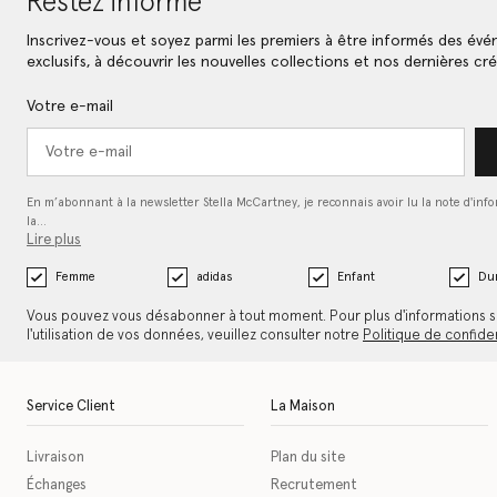
Restez informé
Inscrivez-vous et soyez parmi les premiers à être informés des év
exclusifs, à découvrir les nouvelles collections et nos dernières cré
Votre e-mail
En m’abonnant à la newsletter Stella McCartney, je reconnais avoir lu la note d'inf
la…
Lire plus
Femme
adidas
Enfant
Dur
Vous pouvez vous désabonner à tout moment. Pour plus d'informations s
l'utilisation de vos données, veuillez consulter notre
Politique de confiden
Service Client
La Maison
Livraison
Plan du site
Échanges
Recrutement