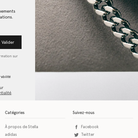
énements
ations.
Valider
ormation sur
abilité
ur
tialité
.
Catégories
Suivez-nous
À propos de Stella
Facebook
adidas
Twitter