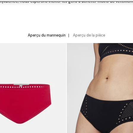
lyvalence, nous espérons inciter les gens à acheter moins de vêtements
Aperçu du mannequin
Aperçu de la pièce