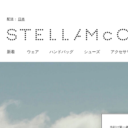
メインへ戻る
最後へ移動する
配送：
日本
新着
ウェア
ハンドバッグ
シューズ
アクセサ
当社は第一者