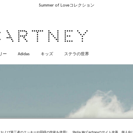
すべてのご注文は無料のエクスプレス配送にてお届けします
リー
Adidas
キッズ
ステラの世界
Sustainability timeline
および第三者のクッキーや同様の技術を使用し、Stella McCartneyのサイト改善、個人