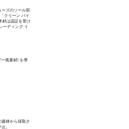
ューズのソール部
「クリーン バイ
る木材は認証を受け
レーディング イ
ー風素材) を導
の森林から採取さ
中止。