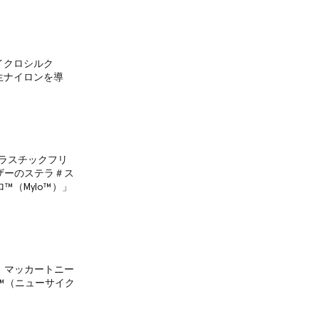
マイクロシルク
再生ナイロンを導
プラスチックフリ
ザーのステラ＃ス
ロ™（Mylo™）」
ラ マッカートニー
ycl™（ニューサイク