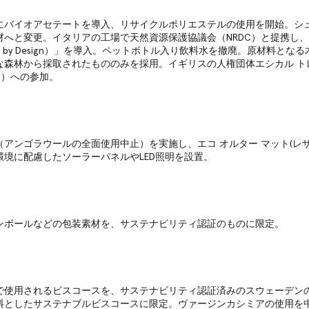
にバイオアセテートを導入、リサイクルポリエステルの使用を開始。シ
材へと変更。イタリアの工場で天然資源保護協議会（NRDC）と提携し、
an by Design）」を導入。ペットボトル入り飲料水を撤廃。原材料とな
な森林から採取されたもののみを採用。イギリスの人権団体エシカル ト
TI）への参加。
アンゴラウールの全面使用中止）を実施し、エコ オルター マット(レザ
環境に配慮したソーラーパネルやLED照明を設置。
ンボールなどの包装素材を、サステナビリティ認証のものに限定。
で使用されるビスコースを、サステナビリティ認証済みのスウェーデン
料としたサステナブルビスコースに限定。ヴァージンカシミアの使用を