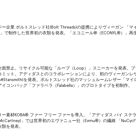
企業 ボルトスレッド社(Bolt Threads)の提携によりヴィーガン 「
ilk™）」で制作した世界初の衣類を発表。「エコニール®（ECONYL®）」
全面禁止。リサイクル可能な「ループ（Loop）」スニーカーを発表。
コミット。アディダスとのコラボレーションにより、初のヴィーガンレ
lla#Stansmith)を発表。ボルトスレッド社のマッシュルームレザー「マイ
イコンバッグ「ファラベラ（Falabella）」のプロトタイプを初制作。
ー素材KOBA® ファー フリー ファーを導入。「アディダス バイ ステ
Stella McCartney)」では世界初のエヴァニュー社（Evrnu®）の繊維 「NuC
衣類を発表。