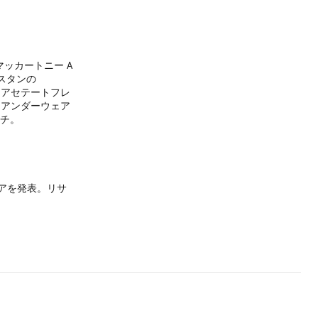
ッカートニー A
エラスタンの
オアセテートフレ
た、アンダーウェア
ンチ。
アを発表。リサ