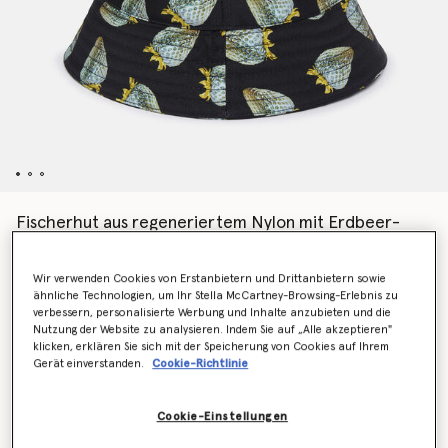
Fischerhut aus regeneriertem Nylon mit Erdbeer-
Print
Preis reduziert von
bis
€295.00
€147.50
Wir verwenden Cookies von Erstanbietern und Drittanbietern sowie
ähnliche Technologien, um Ihr Stella McCartney-Browsing-Erlebnis zu
verbessern, personalisierte Werbung und Inhalte anzubieten und die
Nutzung der Website zu analysieren. Indem Sie auf „Alle akzeptieren"
Farbe
Schwarz
klicken, erklären Sie sich mit der Speicherung von Cookies auf Ihrem
Gerät einverstanden.
Cookie-Richtlinie
ausgewählt
Cookie-Einstellungen
Wähle die Größe aus