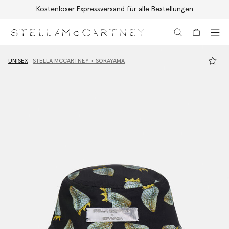
Kostenloser Expressversand für alle Bestellungen
Zum Hauptinhalt
Zum Inhalt der Fußzeile
UNISEX
STELLA MCCARTNEY + SORAYAMA