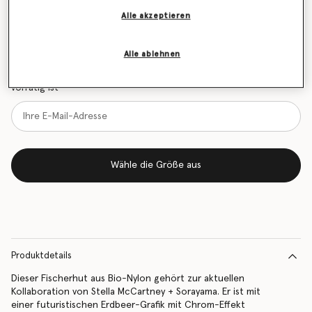
Alle akzeptieren
Erfahren Sie als Erstes, wenn der Artikel wieder auf
Alle ablehnen
Lager ist
Benachrichtigen Sie mich per E-Mail, wenn das Modell wieder
vorrätig ist
Wähle die Größe aus
Produktdetails
Dieser Fischerhut aus Bio-Nylon gehört zur aktuellen
Kollaboration von Stella McCartney + Sorayama. Er ist mit
einer futuristischen Erdbeer-Grafik mit Chrom-Effekt