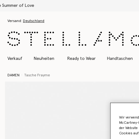
Zum Hauptinhalt
Zum Inhalt der Fußzeile
Versand:
Deutschland
Verkauf
Neuheiten
Ready to Wear
Handtaschen
DAMEN
Tasche Frayme
Wir verwend
McCartney-B
der Website 
Cookies auf