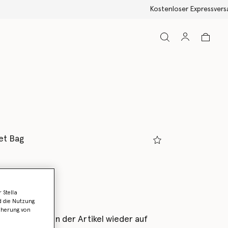
et Bag
ladenbraun
 Stella
ausgewählt
d die Nutzung
icherung von
als Erstes, wenn der Artikel wieder auf