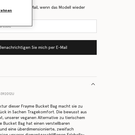
 Sie mich per E-Mail, wenn das Modell wieder
blehnen
Benachrichtigen Sie mich per E-Mail
392012U
ktur dieser Frayme Bucket Bag macht sie zu
ück in Sachen Tragekomfort. Die bewusst aus
at, unserer veganen Alternative zu tierischem
te Bucket Bag hat einen verstellbaren
und eine überdimensionierte, zweifach
rsion unserer diamantgeschliffenen Falabella-