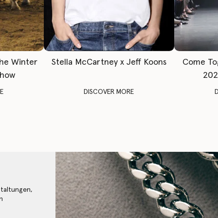
The Winter
Stella McCartney x Jeff Koons
Come To
Show
202
E
DISCOVER MORE
staltungen,
n