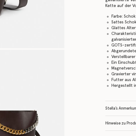
Kette auf der V
Farbe: Scho
Sattes Scho
Glattes Alte
Charakterist
galvanisiert
GOTS-zertif
Abgerundete
Verstellbare
Ein Einschub
Magnetversc
Gravierter 
Futter aus A
Hergestellt i
Stella’s Anmerku
Hinweise zu Prod