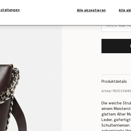
Lager ist
Benachrichtigen
nstellungen
Alle akzeptieren
Alle a
vorrätig ist
Produktdetails
Artikel
7B0033W88
Die weiche Stru
einem Meisterst
glattem Alter M
Leder, gefertig
Schulterriemen 
galvanisierte Ve