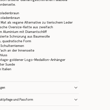
orderseite.
koladenbraun
koladenbraun
r Mat als vegane Alternative zu tierischem Leder
ische Oversize-Kette aus zweifach
em Aluminium mit Diamantschliff
izierte Schnürung aus Baumwolle
, quadratische Form
r Schulterriemen
fach an der Innenseite
hluss
vintage-goldener Logo-Medaillon-Anhänger
lter Suede
n Italien
ngen
uktpflege und Passform