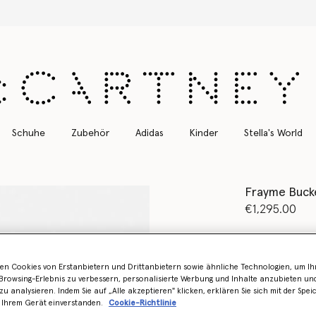
Kostenloser Expressversand für alle Bestellungen
Schuhe
Zubehör
Adidas
Kinder
Stella's World
Frayme Buck
€1,295.00
Farbe
Schoko
en Cookies von Erstanbietern und Drittanbietern sowie ähnliche Technologien, um Ihr
rowsing-Erlebnis zu verbessern, personalisierte Werbung und Inhalte anzubieten un
zu analysieren. Indem Sie auf „Alle akzeptieren" klicken, erklären Sie sich mit der Spe
Erfahren Sie 
 Ihrem Gerät einverstanden.
Cookie-Richtlinie