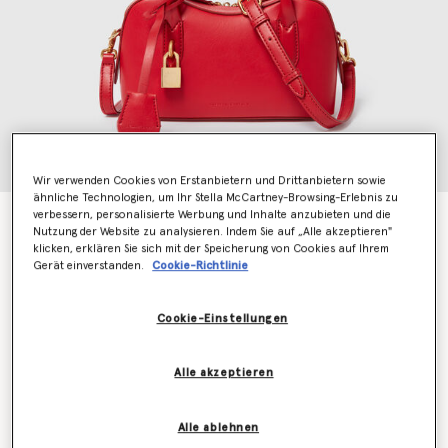
Wir verwenden Cookies von Erstanbietern und Drittanbietern sowie
ähnliche Technologien, um Ihr Stella McCartney-Browsing-Erlebnis zu
verbessern, personalisierte Werbung und Inhalte anzubieten und die
Ryder Umhängetasche
Nutzung der Website zu analysieren. Indem Sie auf „Alle akzeptieren"
€995.00
klicken, erklären Sie sich mit der Speicherung von Cookies auf Ihrem
Gerät einverstanden.
Cookie-Richtlinie
Farbe
Lippenstift
Cookie-Einstellungen
ausgewählt
Alle akzeptieren
Erfahren Sie als Erstes, wenn der Artikel wieder auf
Lager ist
Alle ablehnen
Benachrichtigen Sie mich per E-Mail, wenn das Modell wieder