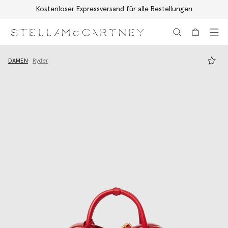
Kostenloser Expressversand für alle Bestellungen
Zum Hauptinhalt
Zum Inhalt der Fußzeile
DAMEN
Ryder