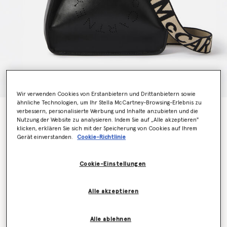
Wir verwenden Cookies von Erstanbietern und Drittanbietern sowie
ähnliche Technologien, um Ihr Stella McCartney-Browsing-Erlebnis zu
verbessern, personalisierte Werbung und Inhalte anzubieten und die
Umhaengetasche mit Logo
Nutzung der Website zu analysieren. Indem Sie auf „Alle akzeptieren"
€795.00
klicken, erklären Sie sich mit der Speicherung von Cookies auf Ihrem
Gerät einverstanden.
Cookie-Richtlinie
Farbe
Schwarz
Cookie-Einstellungen
ausgewählt
Alle akzeptieren
Erfahren Sie als Erstes, wenn der Artikel wieder auf
Lager ist
Alle ablehnen
Benachrichtigen Sie mich per E-Mail, wenn das Modell wieder