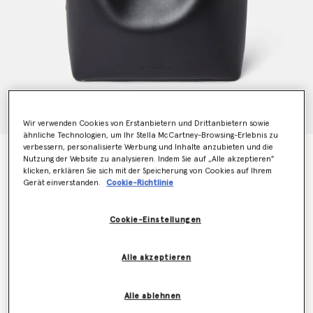
Wir verwenden Cookies von Erstanbietern und Drittanbietern sowie
ähnliche Technologien, um Ihr Stella McCartney-Browsing-Erlebnis zu
verbessern, personalisierte Werbung und Inhalte anzubieten und die
Frayme Tote Bag mit Überwendlingsstich
Nutzung der Website zu analysieren. Indem Sie auf „Alle akzeptieren"
€1,595.00
klicken, erklären Sie sich mit der Speicherung von Cookies auf Ihrem
Gerät einverstanden.
Cookie-Richtlinie
Farbe
Mitternachtschwarz
Cookie-Einstellungen
ausgewählt
Alle akzeptieren
Erfahren Sie als Erstes, wenn der Artikel wieder auf
Lager ist
Alle ablehnen
Benachrichtigen Sie mich per E-Mail, wenn das Modell wieder