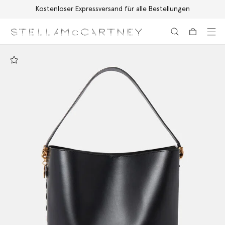
Kostenloser Expressversand für alle Bestellungen
Zum Hauptinhalt
Zum Inhalt der Fußzeile