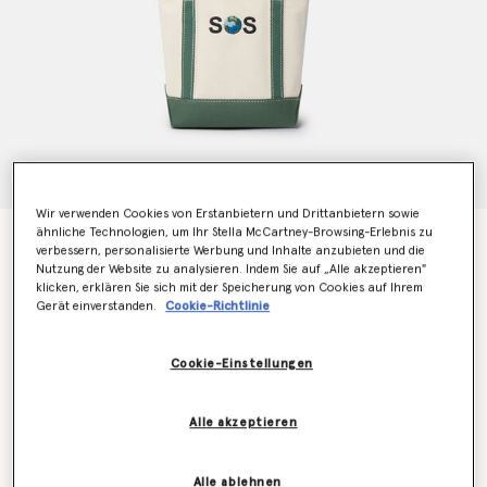
Wir verwenden Cookies von Erstanbietern und Drittanbietern sowie
ähnliche Technologien, um Ihr Stella McCartney-Browsing-Erlebnis zu
SOS Embroidered Small Tote Bag
verbessern, personalisierte Werbung und Inhalte anzubieten und die
Preis reduziert von
bis
€350.00
€245.00
Nutzung der Website zu analysieren. Indem Sie auf „Alle akzeptieren"
klicken, erklären Sie sich mit der Speicherung von Cookies auf Ihrem
Gerät einverstanden.
Cookie-Richtlinie
Farbe
Dünenbeige/Amazonasgrün
Cookie-Einstellungen
ausgewählt
Alle akzeptieren
Erfahren Sie als Erstes, wenn der Artikel wieder auf
Lager ist
Benachrichtigen Sie mich per E-Mail, wenn das Modell wieder
Alle ablehnen