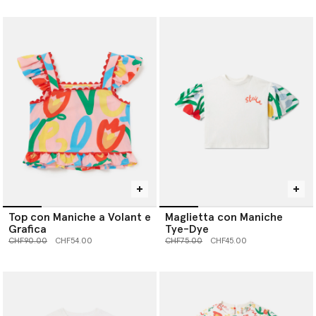
Top con Maniche a Volant e
Maglietta con Maniche
Grafica
Tye-Dye
Prezzo ridotto da
a
Prezzo ridotto da
a
CHF90.00
CHF54.00
CHF75.00
CHF45.00