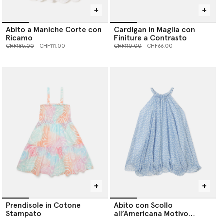
Abito a Maniche Corte con
Cardigan in Maglia con
Ricamo
Finiture a Contrasto
Prezzo ridotto da
a
Prezzo ridotto da
a
CHF185.00
CHF111.00
CHF110.00
CHF66.00
Prendisole in Cotone
Abito con Scollo
Stampato
all’Americana Motivo