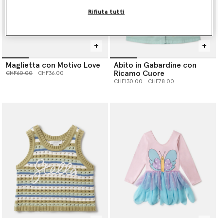
Rifiuta tutti
Maglietta con Motivo Love
Abito in Gabardine con
Ricamo Cuore
Prezzo ridotto da
a
CHF60.00
CHF36.00
Prezzo ridotto da
a
CHF130.00
CHF78.00