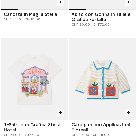
Canotta in Maglia Stella
Abito con Gonna in Tulle e
Grafica Farfalla
Prezzo ridotto da
a
CHF135.00
CHF81.00
Prezzo ridotto da
a
CHF120.00
CHF72.00
T-Shirt con Grafica Stella
Cardigan con Applicazioni
Hotel
Floreali
Prezzo ridotto da
a
Prezzo ridotto da
a
CHF75.00
CHF45.00
CHF185.00
CHF111.00