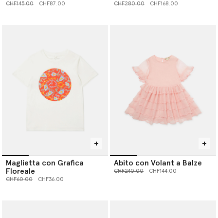
Gingham
Prezzo ridotto da
a
Prezzo ridotto da
a
CHF145.00
CHF87.00
CHF280.00
CHF168.00
Maglietta con Grafica
Abito con Volant a Balze
Floreale
Prezzo ridotto da
a
CHF240.00
CHF144.00
Prezzo ridotto da
a
CHF60.00
CHF36.00