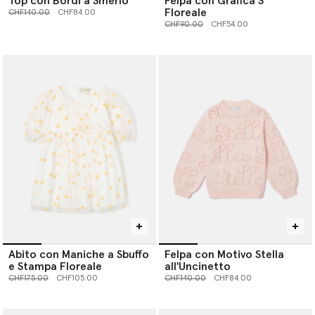
Top con Bordi a Smerlo
Felpa con Grafica S
Floreale
Prezzo ridotto da
a
CHF140.00
CHF84.00
Prezzo ridotto da
a
CHF90.00
CHF54.00
Abito con Maniche a Sbuffo
Felpa con Motivo Stella
e Stampa Floreale
all'Uncinetto
Prezzo ridotto da
a
Prezzo ridotto da
a
CHF175.00
CHF105.00
CHF140.00
CHF84.00