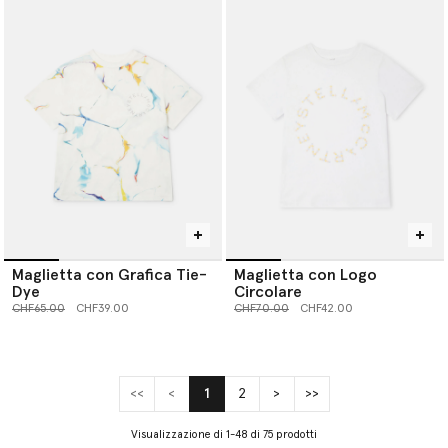
Maglietta con Grafica Tie-
Maglietta con Logo
Dye
Circolare
Prezzo ridotto da
a
Prezzo ridotto da
a
CHF65.00
CHF39.00
CHF70.00
CHF42.00
<<
<
1
2
>
>>
(current)
Visualizzazione di 1-48 di 75 prodotti