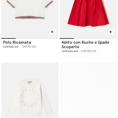
Polo Ricamata
Abito con Ruche e Spalle
Scoperte
Prezzo ridotto da
a
CHF150.00
CHF90.00
Prezzo ridotto da
a
CHF250.00
CHF150.00