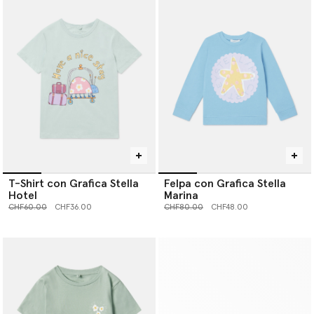
T-Shirt con Grafica Stella
Felpa con Grafica Stella
Hotel
Marina
Prezzo ridotto da
a
Prezzo ridotto da
a
CHF60.00
CHF36.00
CHF80.00
CHF48.00