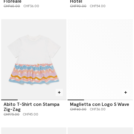
Floreale
Hotel
Prezzo ridotto da
a
Prezzo ridotto da
a
CHF60.00
CHF36.00
CHF90.00
CHF54.00
Abito T-Shirt con Stampa
Maglietta con Logo S Wave
Zig-Zag
Prezzo ridotto da
a
CHF60.00
CHF36.00
Prezzo ridotto da
a
CHF75.00
CHF45.00