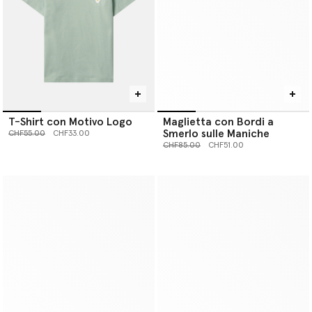
T-Shirt con Motivo Logo
Maglietta con Bordi a
Smerlo sulle Maniche
Prezzo ridotto da
a
CHF55.00
CHF33.00
Prezzo ridotto da
a
CHF85.00
CHF51.00