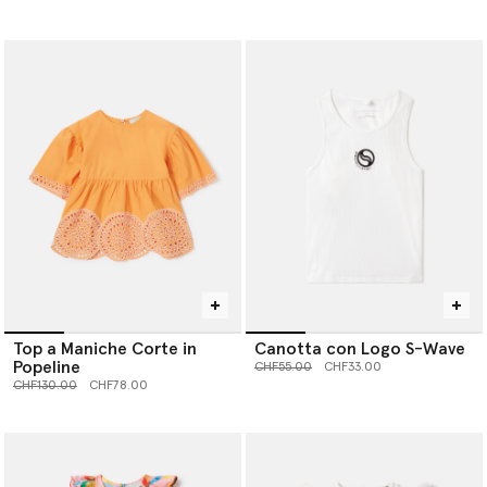
Top a Maniche Corte in
Canotta con Logo S-Wave
Popeline
Prezzo ridotto da
a
CHF55.00
CHF33.00
Prezzo ridotto da
a
CHF130.00
CHF78.00