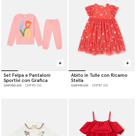
Set Felpa e Pantaloni
Abito in Tulle con Ricamo
Sportivi con Grafica
Stella
Prezzo ridotto da
a
Prezzo ridotto da
a
CHF150.00
CHF90.00
CHF145.00
CHF87.00