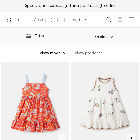
Spedizione Express gratuita per tutti gli ordini
Passa al contenuto principale
Passa al contenuto del footer
Filtra
Ordina
Vista modello
Vista prodotto