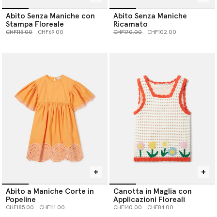
Abito Senza Maniche con
Abito Senza Maniche
Stampa Floreale
Ricamato
Prezzo ridotto da
a
Prezzo ridotto da
a
CHF115.00
CHF69.00
CHF170.00
CHF102.00
Abito a Maniche Corte in
Canotta in Maglia con
Popeline
Applicazioni Floreali
Prezzo ridotto da
a
Prezzo ridotto da
a
CHF185.00
CHF111.00
CHF140.00
CHF84.00