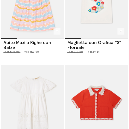
Abito Maxi a Righe con
Maglietta con Grafica “S”
Balze
Floreale
Prezzo ridotto da
a
Prezzo ridotto da
a
CHF140.00
CHF84.00
CHF70.00
CHF42.00