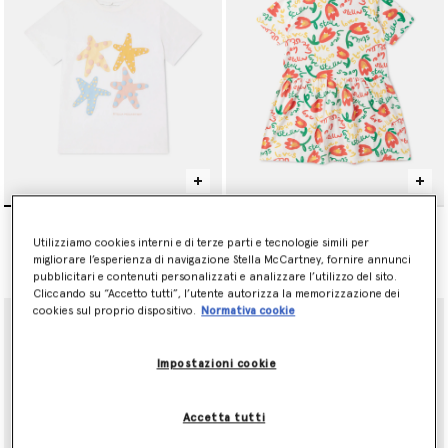
Maglietta con Grafica
Abito in Jersey con Stampa
Stella Marina
Floreale
Utilizziamo cookies interni e di terze parti e tecnologie simili per
Prezzo ridotto da
a
Prezzo ridotto da
a
CHF65.00
CHF39.00
CHF75.00
CHF45.00
migliorare l’esperienza di navigazione Stella McCartney, fornire annunci
pubblicitari e contenuti personalizzati e analizzare l’utilizzo del sito.
Cliccando su “Accetto tutti”, l’utente autorizza la memorizzazione dei
cookies sul proprio dispositivo.
Normativa cookie
Impostazioni cookie
Accetta tutti