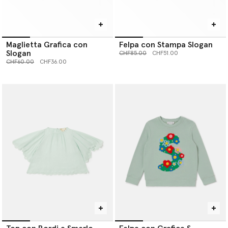
Maglietta Grafica con
Felpa con Stampa Slogan
Slogan
Prezzo ridotto da
a
CHF85.00
CHF51.00
Prezzo ridotto da
a
CHF60.00
CHF36.00