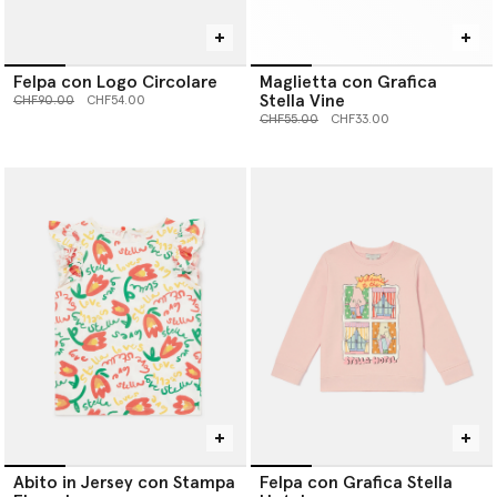
Felpa con Logo Circolare
Maglietta con Grafica
Stella Vine
Prezzo ridotto da
a
CHF90.00
CHF54.00
Prezzo ridotto da
a
CHF55.00
CHF33.00
Abito in Jersey con Stampa
Felpa con Grafica Stella