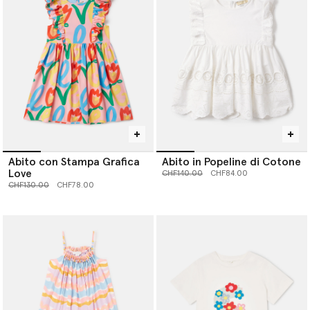
Abito con Stampa Grafica
Abito in Popeline di Cotone
Love
Prezzo ridotto da
a
CHF140.00
CHF84.00
Prezzo ridotto da
a
CHF130.00
CHF78.00