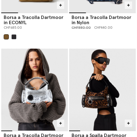
Borsa a Tracolla Dartmoor
Borsa a Tracolla Dartmoor
in ECONYL
in Nylon
Prezzo ridotto da
a
CHF685.00
CHF880.00
CHF440.00
selezionato
Borsa a Tracolla Dartmoor
Borsa a Spalla Dartmoor