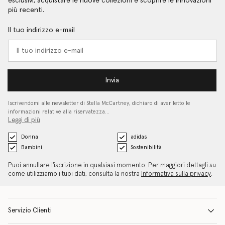
esclusivi, acquistare le nuove collezioni e scoprire le innovazioni
più recenti.
Il tuo indirizzo e-mail
Invia
Iscrivendomi alle newsletter di Stella McCartney, dichiaro di aver letto le
informazioni relative alla riservatezza…
Leggi di più
Donna
adidas
Bambini
Sostenibilità
Puoi annullare l'iscrizione in qualsiasi momento. Per maggiori dettagli su
come utilizziamo i tuoi dati, consulta la nostra
Informativa sulla privacy
.
Servizio Clienti