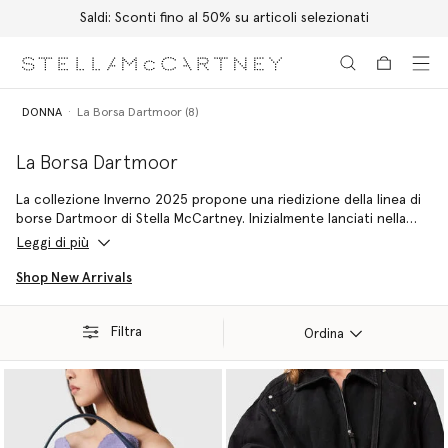
Spedizione Express gratuita per tutti gli ordini
Passa al contenuto principale
Passa al contenuto del footer
DONNA
La Borsa Dartmoor (8)
La Borsa Dartmoor
La collezione Inverno 2025 propone una riedizione della linea di
borse Dartmoor di Stella McCartney. Inizialmente lanciati nella
collezione Autunno 2007, gli inediti modelli vegani di borse a
Leggi di più
spalla e a tracolla danno un giocoso tocco moderno alla
nostalgia per gli anni Novanta, in un design funzionale e multi-
Shop New Arrivals
tasche.
Filtra
Ordina