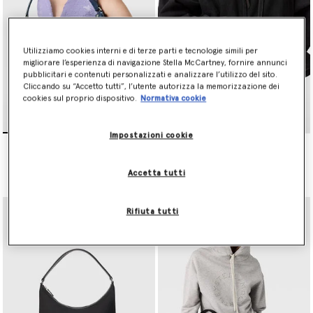
Utilizziamo cookies interni e di terze parti e tecnologie simili per
migliorare l’esperienza di navigazione Stella McCartney, fornire annunci
pubblicitari e contenuti personalizzati e analizzare l’utilizzo del sito.
Cliccando su “Accetto tutti”, l’utente autorizza la memorizzazione dei
cookies sul proprio dispositivo.
Normativa cookie
Impostazioni cookie
Borsa a Spalla Dartmoor in
Camera Bag a Tracolla
Denim
Dartmoor in ECONYL
Prezzo ridotto da
a
CHF980.00
CHF490.00
CHF585.00
Accetta tutti
Rifiuta tutti